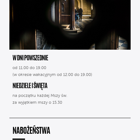
W DNI POWSZEDNIE
od 11.00 do 19.00
(w okresie wakacyjnym od 12.00 do 19.00)
NIEDZIELE I ŚWIĘTA
na początku każdej Mszy św.
za wyjątkiem mszy o 15.30
NABOŻEŃSTWA