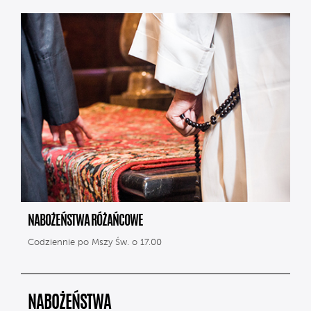
NABOŻEŃSTWA RÓŻAŃCOWE
Codziennie po Mszy Św. o 17.00
NABOŻEŃSTWA