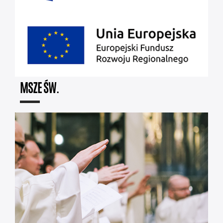
MSZE ŚW.