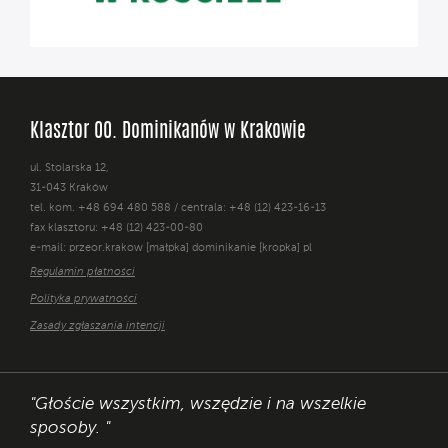
Klasztor OO. Dominikanów w Krakowie
ul. Stolarska 12,
31-043 Kraków
tel. kom. +48 694 480 588 / centrala: +48 (12) 423-16-13
fax klasztoru: +48 (12) 423-00-80
e-mail: przeor.krakow [małpka] dominikanie [kropka] pl
Regulamin płatności
Polityka prywatności
Zasady zgłaszania intencji
"Głoście wszystkim, wszędzie i na wszelkie
sposoby. "