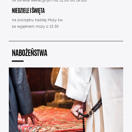
(w okresie wakacyjnym od 12.00 do 19.00)
NIEDZIELE I ŚWIĘTA
na początku każdej Mszy św.
za wyjątkiem mszy o 15.30
NABOŻEŃSTWA