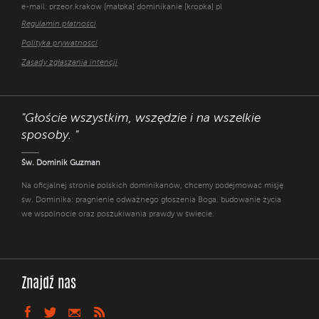
e-mail: przeor.krakow [małpka] dominikanie [kropka] pl
Regulamin płatności
Polityka prywatności
Zasady zgłaszania intencji
"Głoście wszystkim, wszędzie i na wszelkie
sposoby. "
Św. Dominik Guzman
Na oficjalnej stronie polskich dominikanów, chcemy podejmować misję
św. Dominika: pragnienie odważnego głoszenia Boga, budowanie życia
we wspólnocie oraz poszukiwania prawdy w świecie.
Znajdź nas