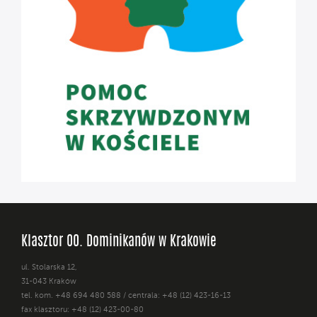
Klasztor OO. Dominikanów w Krakowie
ul. Stolarska 12,
31-043 Kraków
tel. kom. +48 694 480 588 / centrala: +48 (12) 423-16-13
fax klasztoru: +48 (12) 423-00-80