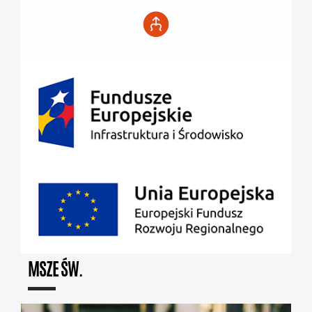
MSZE ŚW.