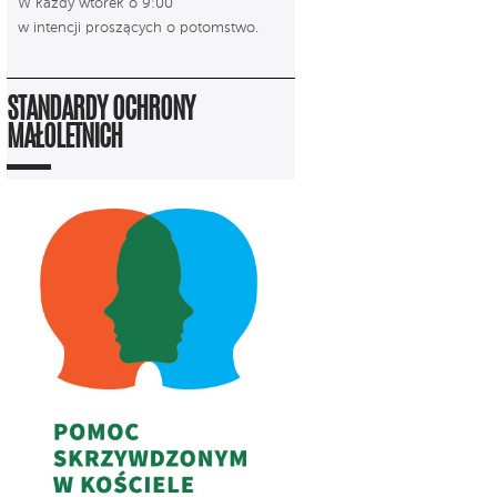
W każdy wtorek o 9:00
w intencji proszących o potomstwo.
STANDARDY OCHRONY
MAŁOLETNICH