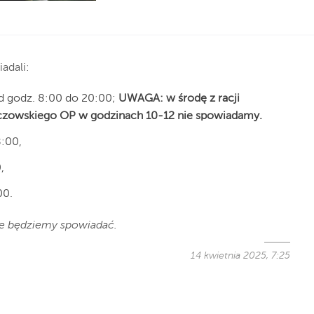
adali:
od godz. 8:00 do 20:00;
UWAGA: w środę z racji
oczowskiego OP w godzinach 10-12 nie spowiadamy.
8:00,
,
00.
e będziemy spowiadać.
14 kwietnia 2025, 7:25