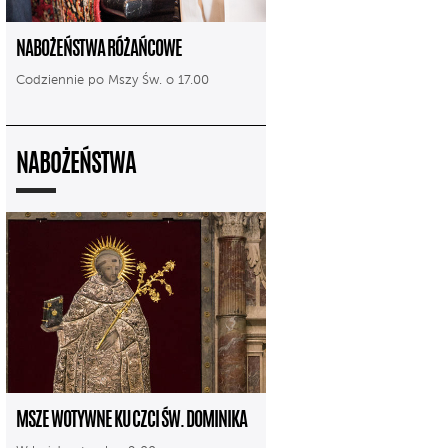
NABOŻEŃSTWA RÓŻAŃCOWE
Codziennie po Mszy Św. o 17.00
NABOŻEŃSTWA
MSZE WOTYWNE KU CZCI ŚW. DOMINIKA