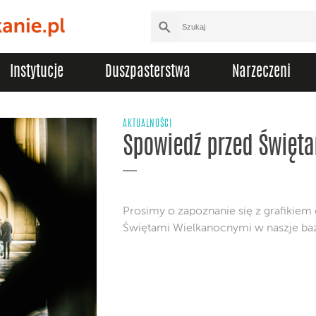
Instytucje
Duszpasterstwa
Narzeczeni
AKTUALNOŚCI
Spowiedź przed Święt
Prosimy o zapoznanie się z grafikie
Świętami Wielkanocnymi w naszje baz