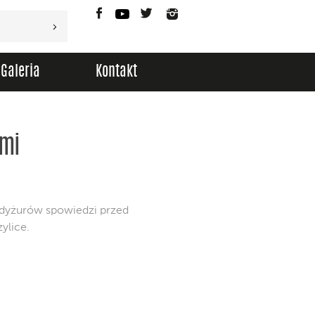
Facebook
YouTube
Twitter
Instagram
Galeria
Kontakt
ami
m dyżurów spowiedzi przed
ylice.