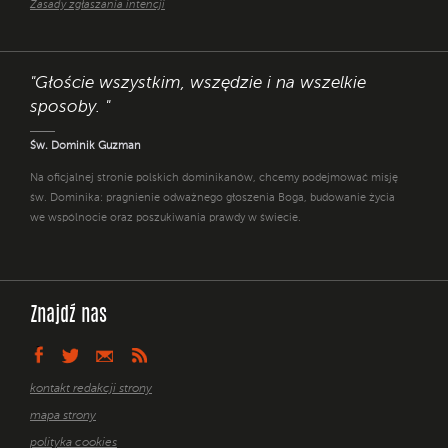
Zasady zgłaszania intencji
"Głoście wszystkim, wszędzie i na wszelkie
sposoby. "
Św. Dominik Guzman
Na oficjalnej stronie polskich dominikanów, chcemy podejmować misję
św. Dominika: pragnienie odważnego głoszenia Boga, budowanie życia
we wspólnocie oraz poszukiwania prawdy w świecie.
Znajdź nas
kontakt redakcji strony
mapa strony
polityka cookies