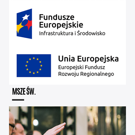
MSZE ŚW.