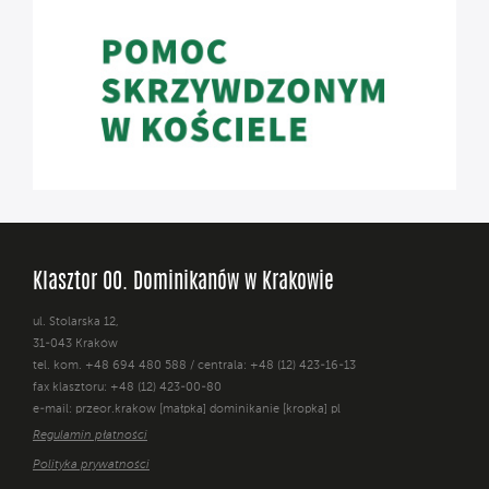
Klasztor OO. Dominikanów w Krakowie
ul. Stolarska 12,
31-043 Kraków
tel. kom. +48 694 480 588 / centrala: +48 (12) 423-16-13
fax klasztoru: +48 (12) 423-00-80
e-mail: przeor.krakow [małpka] dominikanie [kropka] pl
Regulamin płatności
Polityka prywatności