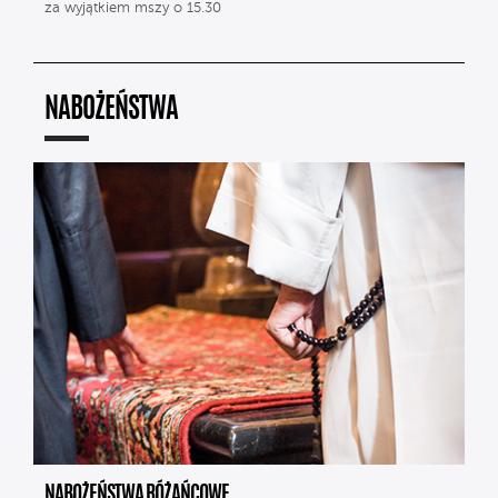
za wyjątkiem mszy o 15.30
NABOŻEŃSTWA
NABOŻEŃSTWA RÓŻAŃCOWE