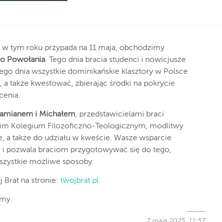
a w tym roku przypada na 11 maja, obchodzimy
 o Powołania
. Tego dnia bracia studenci i nowicjusze
ego dnia wszystkie dominikańskie klasztory w Polsce
 a także kwestować, zbierając środki na pokrycie
cenia.
amianem i Michałem
, przedstawicielami braci
kim Kolegium Filozoficzno-Teologicznym, modlitwy
, a także do udziału w kweście. Wasze wsparcie
 i pozwala braciom przygotowywać się do tego,
wszystkie możliwe sposoby.
 Brat na stronie:
twojbrat.pl
.
emy.
7 maja 2025, 11:57