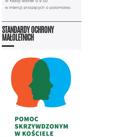
W każdy wtorek o 9:00
w intencji proszących o potomstwo.
STANDARDY OCHRONY
MAŁOLETNICH