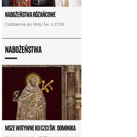
NABOŻEŃSTWA RÓŻAŃCOWE
Codziennie po Mszy Św. o 17.00
NABOŻEŃSTWA
MSZE WOTYWNE KU CZCI ŚW. DOMINIKA