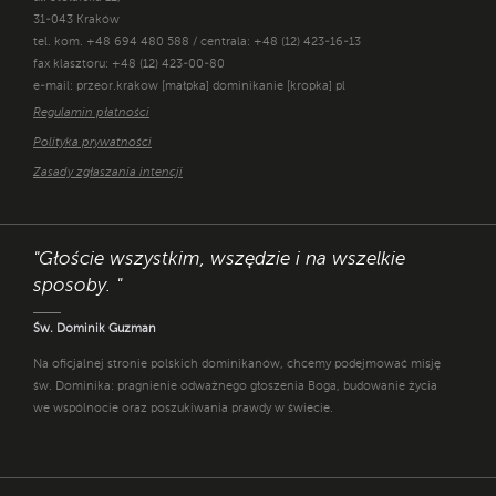
31-043 Kraków
tel. kom. +48 694 480 588 / centrala: +48 (12) 423-16-13
fax klasztoru: +48 (12) 423-00-80
e-mail: przeor.krakow [małpka] dominikanie [kropka] pl
Regulamin płatności
Polityka prywatności
Zasady zgłaszania intencji
"Głoście wszystkim, wszędzie i na wszelkie
sposoby. "
Św. Dominik Guzman
Na oficjalnej stronie polskich dominikanów, chcemy podejmować misję
św. Dominika: pragnienie odważnego głoszenia Boga, budowanie życia
we wspólnocie oraz poszukiwania prawdy w świecie.