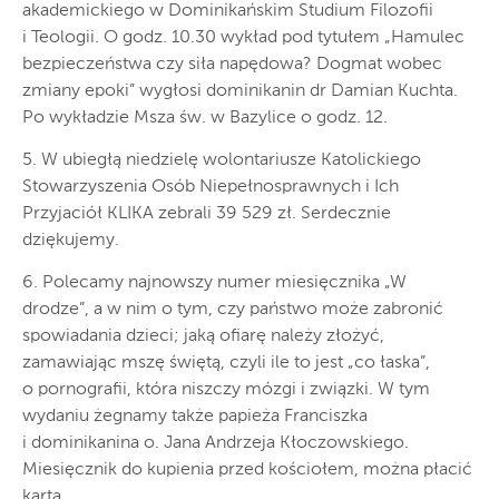
akademickiego w Dominikańskim Studium Filozofii
i Teologii. O godz. 10.30 wykład pod tytułem „Hamulec
bezpieczeństwa czy siła napędowa? Dogmat wobec
zmiany epoki” wygłosi dominikanin dr Damian Kuchta.
Po wykładzie Msza św. w Bazylice o godz. 12.
5. W ubiegłą niedzielę wolontariusze Katolickiego
Stowarzyszenia Osób Niepełnosprawnych i Ich
Przyjaciół KLIKA zebrali 39 529 zł. Serdecznie
dziękujemy.
6. Polecamy najnowszy numer miesięcznika „W
drodze”, a w nim o tym, czy państwo może zabronić
spowiadania dzieci; jaką ofiarę należy złożyć,
zamawiając mszę świętą, czyli ile to jest „co łaska”,
o pornografii, która niszczy mózgi i związki. W tym
wydaniu żegnamy także papieża Franciszka
i dominikanina o. Jana Andrzeja Kłoczowskiego.
Miesięcznik do kupienia przed kościołem, można płacić
kartą.