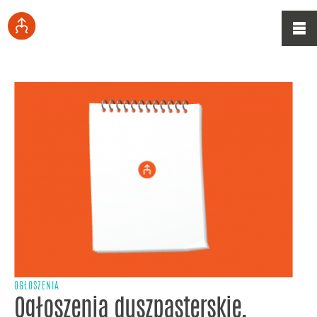
OGŁOSZENIA
Ogłoszenia duszpasterskie,