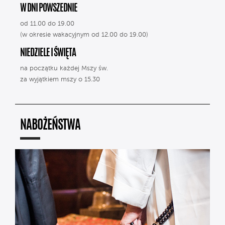
W DNI POWSZEDNIE
od 11.00 do 19.00
(w okresie wakacyjnym od 12.00 do 19.00)
NIEDZIELE I ŚWIĘTA
na początku każdej Mszy św.
za wyjątkiem mszy o 15.30
NABOŻEŃSTWA