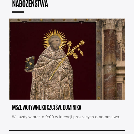
NABOŻEŃSTWA
MSZE WOTYWNE KU CZCI ŚW. DOMINIKA
W każdy wtorek o 9:00 w intencji proszących o potomstwo.