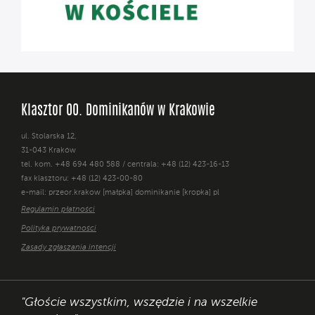
Klasztor OO. Dominikanów w Krakowie
ul. Stolarska 12,
31-043 Kraków
tel. kom. +48 694 480 588 / centrala: +48 (12) 423-16-13
fax klasztoru: +48 (12) 423-00-80
e-mail: przeor.krakow [małpka] dominikanie [kropka] pl
Regulamin płatności
Polityka prywatności
Zasady zgłaszania intencji
"Głoście wszystkim, wszędzie i na wszelkie