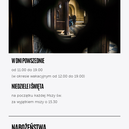
W DNI POWSZEDNIE
od 11.00 do 19.00
(w okresie wakacyjnym od 12.00 do 19.00)
NIEDZIELE I ŚWIĘTA
na początku każdej Mszy św.
za wyjątkiem mszy o 15.30
NABOŻEŃSTWA