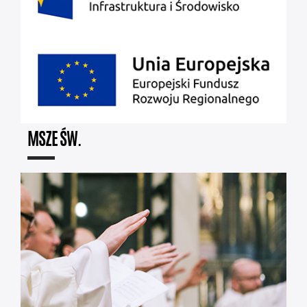
MSZE ŚW.