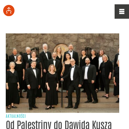
AKTUALNOŚCI
Od Palestriny do Dawida Kusza