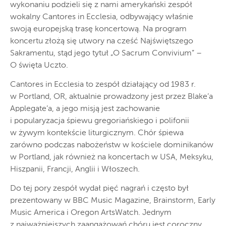
wykonaniu podzieli się z nami amerykański zespół
wokalny Cantores in Ecclesia, odbywający właśnie
swoją europejską trasę koncertową. Na program
koncertu złożą się utwory na cześć Najświętszego
Sakramentu, stąd jego tytuł „O Sacrum Convivium” –
O święta Uczto.
Cantores in Ecclesia to zespół działający od 1983 r.
w Portland, OR, aktualnie prowadzony jest przez Blake’a
Applegate’a, a jego misją jest zachowanie
i popularyzacja śpiewu gregoriańskiego i polifonii
w żywym kontekście liturgicznym. Chór śpiewa
zarówno podczas nabożeństw w kościele dominikanów
w Portland, jak również na koncertach w USA, Meksyku,
Hiszpanii, Francji, Anglii i Włoszech.
Do tej pory zespół wydał pięć nagrań i często był
prezentowany w BBC Music Magazine, Brainstorm, Early
Music America i Oregon ArtsWatch. Jednym
z najważniejszych zaangażowań chóru jest coroczny