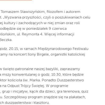
 z Tomaszem Stawiszyńskim, filozofem i autorem
t. „Wyzwania przyszłości, czyli o poszukiwaniach celu
j kultury i zachodzących w niej zmian oraz roli
e odbędzie się w poniedziałek 9 czerwca
llońskim, ul. Reymonta 4. Więcej informacji
Beczka.
o godz. 20.15, w ramach Międzynarodowego Festiwalu
my na koncert Ilony Birgele, organistki katolickiej
 w święto patronalne naszej bazyliki, zapraszamy
 mszy konwentulanej o godz. 10.30, które będzie
ektor kościoła św. Marka. Ponadto Duszpasterstwo
a na Odpust Trójcy Świętej. W programie
 grup i inicjatyw, kącik dla dzieci, gra terenowa, quiz
mu. Szczegółowy program znajdzie się na plakatach,
 duszpasterstwa i klasztoru.