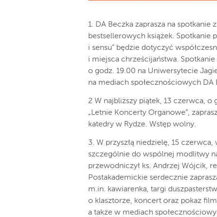
1. DA Beczka zaprasza na spotkanie
bestsellerowych książek. Spotkanie p
i sensu” będzie dotyczyć współczesne
i miejsca chrześcijaństwa. Spotkani
o godz. 19.00 na Uniwersytecie Jagie
na mediach społecznościowych DA 
2 W najbliższy piątek, 13 czerwca, 
„Letnie Koncerty Organowe”, zaprasza
katedry w Rydze. Wstęp wolny.
3. W przyszłą niedzielę, 15 czerwca,
szczególnie do wspólnej modlitwy na
przewodniczył ks. Andrzej Wójcik, r
Postakademickie serdecznie zaprasz
m.in. kawiarenka, targi duszpasterstw,
o klasztorze, koncert oraz pokaz fil
a także w mediach społecznościowych