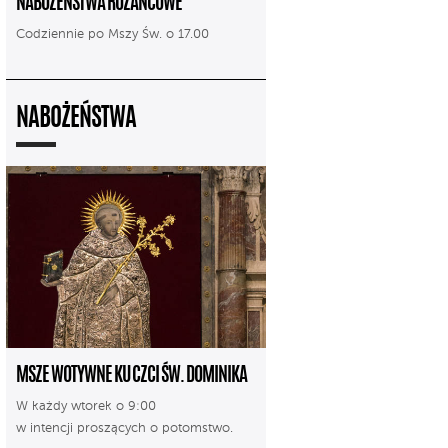
NABOŻEŃSTWA RÓŻAŃCOWE
Codziennie po Mszy Św. o 17.00
NABOŻEŃSTWA
MSZE WOTYWNE KU CZCI ŚW. DOMINIKA
W każdy wtorek o 9:00
w intencji proszących o potomstwo.