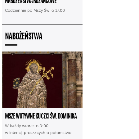
NABOŻEŃSTWA RÓŻAŃCOWE
Codziennie po Mszy Św. o 17.00
NABOŻEŃSTWA
MSZE WOTYWNE KU CZCI ŚW. DOMINIKA
W każdy wtorek o 9:00
w intencji proszących o potomstwo.