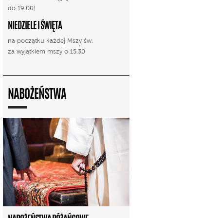
do 19.00)
NIEDZIELE I ŚWIĘTA
na początku każdej Mszy św.
za wyjątkiem mszy o 15.30
NABOŻEŃSTWA