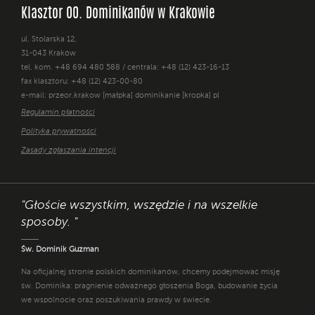
Klasztor OO. Dominikanów w Krakowie
ul. Stolarska 12,
31-043 Kraków
tel. kom. +48 694 480 588 / centrala: +48 (12) 423-16-13
fax klasztoru: +48 (12) 423-00-80
e-mail: przeor.krakow [małpka] dominikanie [kropka] pl
Regulamin płatności
Polityka prywatności
Zasady zgłaszania intencji
"Głoście wszystkim, wszędzie i na wszelkie
sposoby. "
Św. Dominik Guzman
Na oficjalnej stronie polskich dominikanów, chcemy podejmować misję
św. Dominika: pragnienie odważnego głoszenia Boga, budowanie życia
we wspólnocie oraz poszukiwania prawdy w świecie.