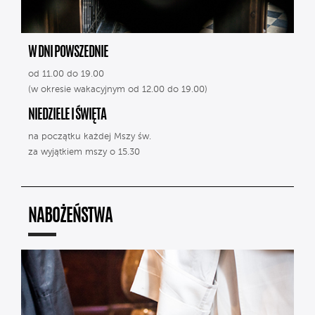
W DNI POWSZEDNIE
od 11.00 do 19.00
(w okresie wakacyjnym od 12.00 do 19.00)
NIEDZIELE I ŚWIĘTA
na początku każdej Mszy św.
za wyjątkiem mszy o 15.30
NABOŻEŃSTWA