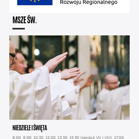
MSZE ŚW.
NIEDZIELE I ŚWIĘTA
8.00, 9.00, 10.30, 12.00, 13.30, 15.30 (oprócz VII i VIII), 17.00,