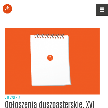
OGŁOSZENIA
Ogłoszenia duszpasterskie, XVI