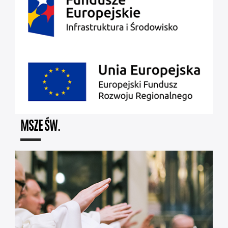
MSZE ŚW.