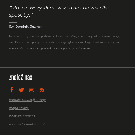
"Głoście wszystkim, wszędzie i na wszelkie
sposoby. "
Św. Dominik Guzman
Na oficjalnej stronie polskich dominikanów, chcemy podejmować misję
św. Dominika: pragnienie odważnego głoszenia Boga, budowanie życia
we wspólnocie oraz poszukiwania prawdy w świecie.
Znajdź nas
kontakt redakcji strony
mapa strony
polityka cookies
reguła dominikanie.pl