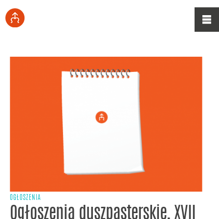
OGŁOSZENIA
Ogłoszenia duszpasterskie, XVII