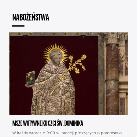
NABOŻEŃSTWA
MSZE WOTYWNE KU CZCI ŚW. DOMINIKA
W każdy wtorek o 9:00 w intencji proszących o potomstwo.