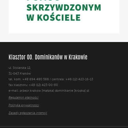
Klasztor OO. Dominikanów w Krakowie
ul. Stolarska 12,
31-043 Kraków
tel. kom. +48 694 480 588 / centrala: +48 (12) 423-16-13
fax klasztoru: +48 (12) 423-00-80
e-mail: przeor.krakow [małpka] dominikanie [kropka] pl
Regulamin płatności
Polityka prywatności
Zasady zgłaszania intencji