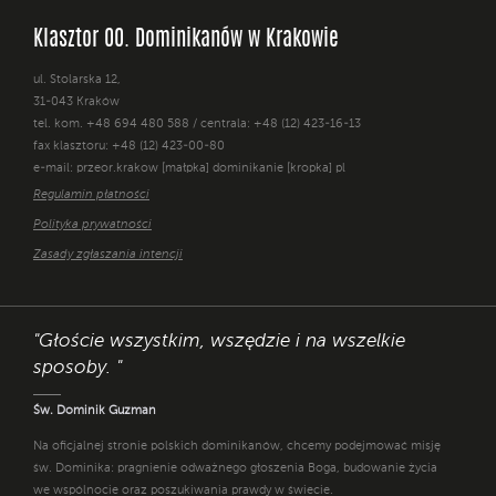
Klasztor OO. Dominikanów w Krakowie
ul. Stolarska 12,
31-043 Kraków
tel. kom. +48 694 480 588 / centrala: +48 (12) 423-16-13
fax klasztoru: +48 (12) 423-00-80
e-mail: przeor.krakow [małpka] dominikanie [kropka] pl
Regulamin płatności
Polityka prywatności
Zasady zgłaszania intencji
"Głoście wszystkim, wszędzie i na wszelkie
sposoby. "
Św. Dominik Guzman
Na oficjalnej stronie polskich dominikanów, chcemy podejmować misję
św. Dominika: pragnienie odważnego głoszenia Boga, budowanie życia
we wspólnocie oraz poszukiwania prawdy w świecie.