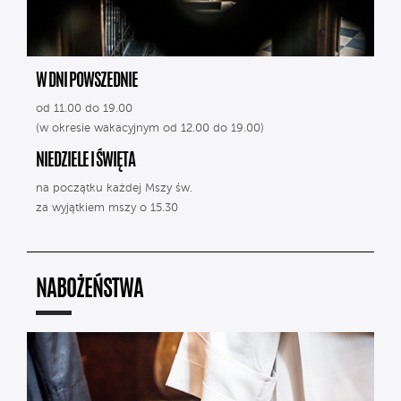
W DNI POWSZEDNIE
od 11.00 do 19.00
(w okresie wakacyjnym od 12.00 do 19.00)
NIEDZIELE I ŚWIĘTA
na początku każdej Mszy św.
za wyjątkiem mszy o 15.30
NABOŻEŃSTWA