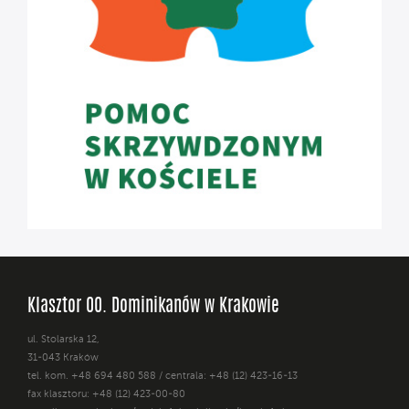
Klasztor OO. Dominikanów w Krakowie
ul. Stolarska 12,
31-043 Kraków
tel. kom. +48 694 480 588 / centrala: +48 (12) 423-16-13
fax klasztoru: +48 (12) 423-00-80