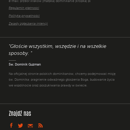
e-mail: przeor.krakow [małpka] dominikanie [kropka] pl
Regulamin płatności
Polityka prywatności
Zasady zgłaszania intencji
"Głoście wszystkim, wszędzie i na wszelkie
sposoby. "
Św. Dominik Guzman
Na oficjalnej stronie polskich dominikanów, chcemy podejmować misję
św. Dominika: pragnienie odważnego głoszenia Boga, budowanie życia
we wspólnocie oraz poszukiwania prawdy w świecie.
Znajdź nas