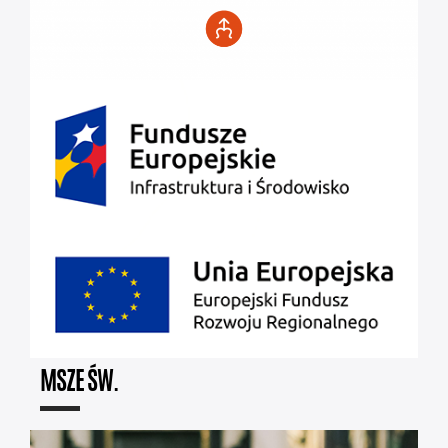
MSZE ŚW.