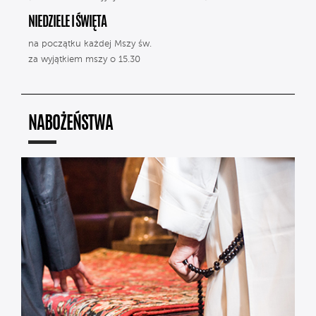
NIEDZIELE I ŚWIĘTA
na początku każdej Mszy św.
za wyjątkiem mszy o 15.30
NABOŻEŃSTWA