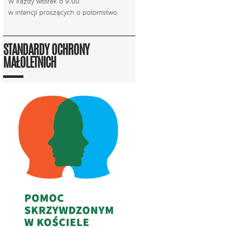
W każdy wtorek o 9:00
w intencji proszących o potomstwo.
STANDARDY OCHRONY
MAŁOLETNICH