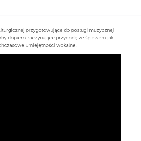
liturgicznej przygotowujące do posługi muzycznej
oby dopiero zaczynające przygodę ze śpiewem jak
tychczasowe umiejętności wokalne.