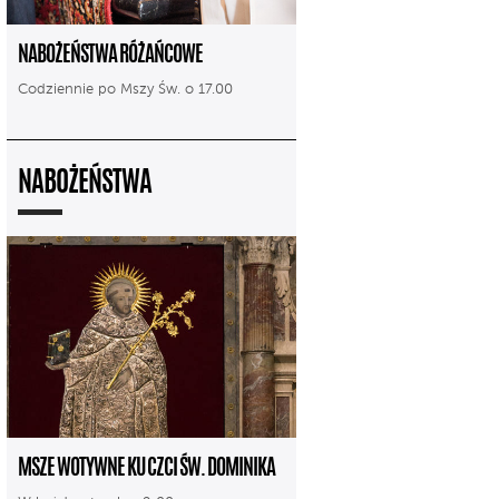
NABOŻEŃSTWA RÓŻAŃCOWE
Codziennie po Mszy Św. o 17.00
NABOŻEŃSTWA
MSZE WOTYWNE KU CZCI ŚW. DOMINIKA