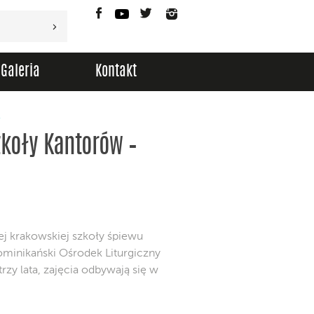
Facebook
YouTube
Twitter
Instagram
Galeria
Kontakt
Y
zkoły Kantorów –
ej krakowskiej szkoły śpiewu
ominikański Ośrodek Liturgiczny
rzy lata, zajęcia odbywają się w