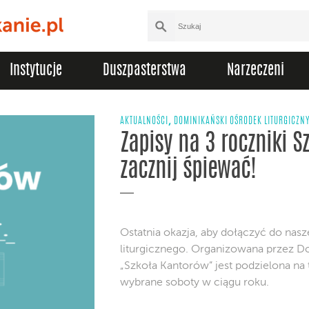
Instytucje
Duszpasterstwa
Narzeczeni
,
AKTUALNOŚCI
DOMINIKAŃSKI OŚRODEK LITURGICZN
Zapisy na 3 roczniki S
zacznij śpiewać!
Ostatnia okazja, aby dołączyć do nasz
liturgicznego. Organizowana przez D
„Szkoła Kantorów” jest podzielona na t
wybrane soboty w ciągu roku.