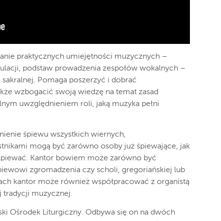
wanie praktycznych umiejętności muzycznych –
tykulacji, podstaw prowadzenia zespołów wokalnych –
ki sakralnej. Pomaga poszerzyć i dobrać
także wzbogacić swoją wiedzę na temat zasad
ólnym uwzględnieniem roli, jaką muzyka pełni
ienie śpiewu wszystkich wiernych,
zestnikami mogą być zarówno osoby już śpiewające, jak
yć śpiewać. Kantor bowiem może zarówno być
piewowi zgromadzenia czy scholi, gregoriańskiej lub
ach kantor może również współpracować z organistą
 tradycji muzycznej.
ski Ośrodek Liturgiczny. Odbywa się on na dwóch