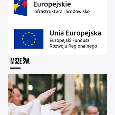
MSZE ŚW.