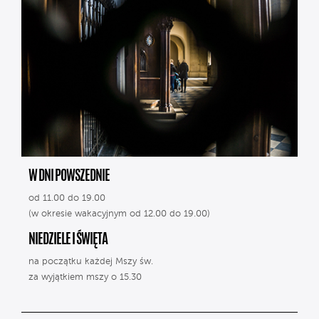
W DNI POWSZEDNIE
od 11.00 do 19.00
(w okresie wakacyjnym od 12.00 do 19.00)
NIEDZIELE I ŚWIĘTA
na początku każdej Mszy św.
za wyjątkiem mszy o 15.30