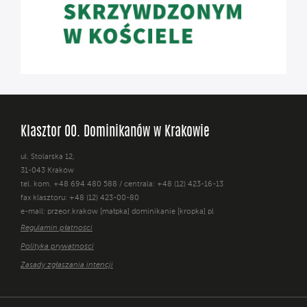
Klasztor OO. Dominikanów w Krakowie
ul. Stolarska 12,
31-043 Kraków
tel. kom. +48 694 480 588 / centrala: +48 (12) 423-16-13
fax klasztoru: +48 (12) 423-00-80
e-mail: przeor.krakow [małpka] dominikanie [kropka] pl
Regulamin płatności
Polityka prywatności
Zasady zgłaszania intencji