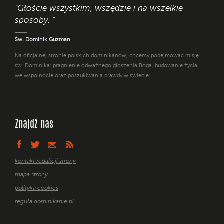
"Głoście wszystkim, wszędzie i na wszelkie
sposoby. "
Św. Dominik Guzman
Na oficjalnej stronie polskich dominikanów, chcemy podejmować misję
św. Dominika: pragnienie odważnego głoszenia Boga, budowanie życia
we wspólnocie oraz poszukiwania prawdy w świecie.
Znajdź nas
kontakt redakcji strony
mapa strony
polityka cookies
reguła dominikanie.pl