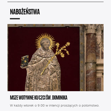
NABOŻEŃSTWA
MSZE WOTYWNE KU CZCI ŚW. DOMINIKA
W każdy wtorek o 9:00 w intencji proszących o potomstwo.