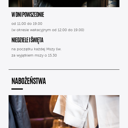
W DNI POWSZEDNIE
od 11.00 do 19.00
(w okresie wakacyjnym od 12.00 do 19.00)
NIEDZIELE I ŚWIĘTA
na początku każdej Mszy św.
za wyjątkiem mszy o 15.30
NABOŻEŃSTWA