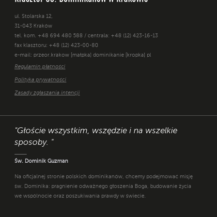
ul. Stolarska 12,
31-043 Kraków
tel. kom. +48 694 480 588 / centrala: +48 (12) 423-16-13
fax klasztoru: +48 (12) 423-00-80
e-mail: przeor.krakow [małpka] dominikanie [kropka] pl
Regulamin płatności
Polityka prywatności
Zasady zgłaszania intencji
"Głoście wszystkim, wszędzie i na wszelkie
sposoby. "
Św. Dominik Guzman
Na oficjalnej stronie polskich dominikanów, chcemy podejmować misję
św. Dominika: pragnienie odważnego głoszenia Boga, budowanie życia
we wspólnocie oraz poszukiwania prawdy w świecie.