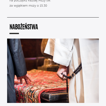
na początku każdej Mszy św.
za wyjątkiem mszy o 15.30
NABOŻEŃSTWA