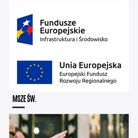
MSZE ŚW.