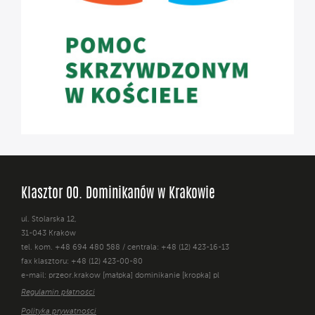
Klasztor OO. Dominikanów w Krakowie
ul. Stolarska 12,
31-043 Kraków
tel. kom. +48 694 480 588 / centrala: +48 (12) 423-16-13
fax klasztoru: +48 (12) 423-00-80
e-mail: przeor.krakow [małpka] dominikanie [kropka] pl
Regulamin płatności
Polityka prywatności