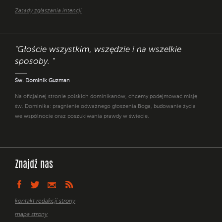
Zasady zgłaszania intencji
"Głoście wszystkim, wszędzie i na wszelkie
sposoby. "
Św. Dominik Guzman
Na oficjalnej stronie polskich dominikanów, chcemy podejmować misję
św. Dominika: pragnienie odważnego głoszenia Boga, budowanie życia
we wspólnocie oraz poszukiwania prawdy w świecie.
Znajdź nas
kontakt redakcji strony
mapa strony