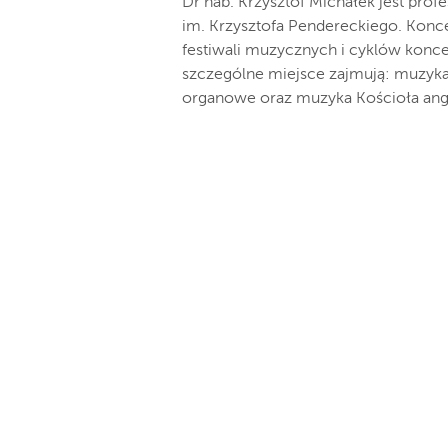
Dr hab. Krzysztof Michałek jest pro
im. Krzysztofa Pendereckiego. Koncert
festiwali muzycznych i cyklów konc
szczególne miejsce zajmują: muzyk
organowe oraz muzyka Kościoła ang