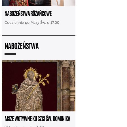
NABOŻEŃSTWA RÓŻAŃCOWE
Codziennie po Mszy Św. o 17.00
NABOŻEŃSTWA
MSZE WOTYWNE KU CZCI ŚW. DOMINIKA