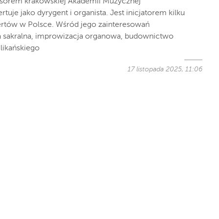
fesorem krakowskiej Akademii Muzycznej
uje jako dyrygent i organista. Jest inicjatorem kilku
ertów w Polsce. Wśród jego zainteresowań
a sakralna, improwizacja organowa, budownictwo
likańskiego
17 listopada 2025, 11:06