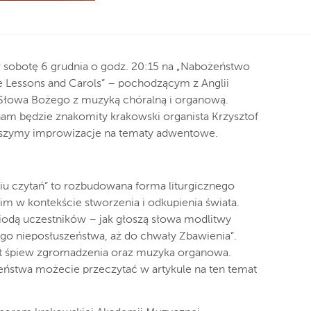
sobotę 6 grudnia o godz. 20:15 na „Nabożeństwo
e Lessons and Carols” – pochodzącym z Anglii
łowa Bożego z muzyką chóralną i organową.
m będzie znakomity krakowski organista Krzysztof
yszymy improwizacje na tematy adwentowe.
 czytań” to rozbudowana forma liturgicznego
m w kontekście stworzenia i odkupienia świata.
odą uczestników – jak głoszą słowa modlitwy
go nieposłuszeństwa, aż do chwały Zbawienia”.
st śpiew zgromadzenia oraz muzyka organowa.
ożeństwa możecie przeczytać w artykule na ten temat