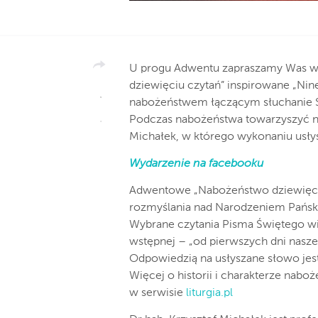
U progu Adwentu zapraszamy Was w 
dziewięciu czytań” inspirowane „Nin
nabożeństwem łączącym słuchanie S
Podczas nabożeństwa towarzyszyć na
Michałek, w którego wykonaniu usł
Wydarzenie na facebooku
Adwentowe „Nabożeństwo dziewięciu
rozmyślania nad Narodzeniem Pański
Wybrane czytania Pisma Świętego wi
wstępnej – „od pierwszych dni nasze
Odpowiedzią na usłyszane słowo je
Więcej o historii i charakterze nab
w serwisie
liturgia.pl