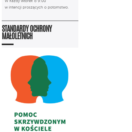
W każdy wtorek o 9:00
w intencji proszących o potomstwo.
STANDARDY OCHRONY
MAŁOLETNICH