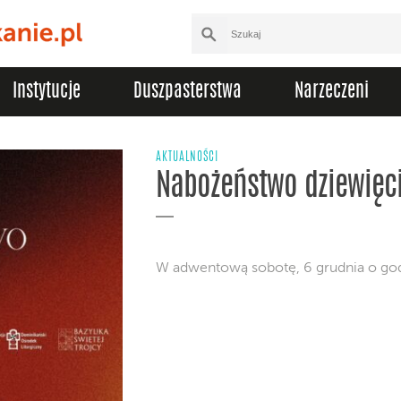
Instytucje
Duszpasterstwa
Narzeczeni
AKTUALNOŚCI
Nabożeństwo dziewięc
W adwentową sobotę, 6 grudnia o god