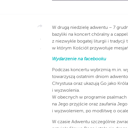
W drugą niedzielę adwentu – 7 grudn
bazyliki na koncert chóralny a cappe
z niezwykle bogatej liturgii i tradycj
w którym Kościół przywołuje mesjańs
Wydarzenie na facebooku
Podczas koncertu wybrzmią m.in. wy
towarzyszą ostatnim dniom adwentow
Chrystusa oraz ukazują Go jako Król
i wyzwolenia.
W obecnych w programie psalmach p
na Jego przyjście oraz zaufania Jeg
i wyzwoleniem, po modlitwę o ocale
W czasie Adwentu szczególnie zwraca