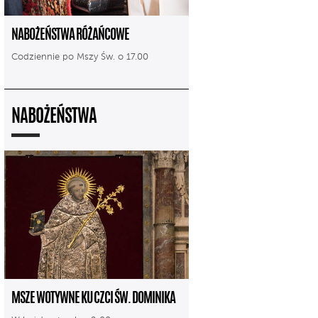
NABOŻEŃSTWA RÓŻAŃCOWE
Codziennie po Mszy Św. o 17.00
NABOŻEŃSTWA
MSZE WOTYWNE KU CZCI ŚW. DOMINIKA