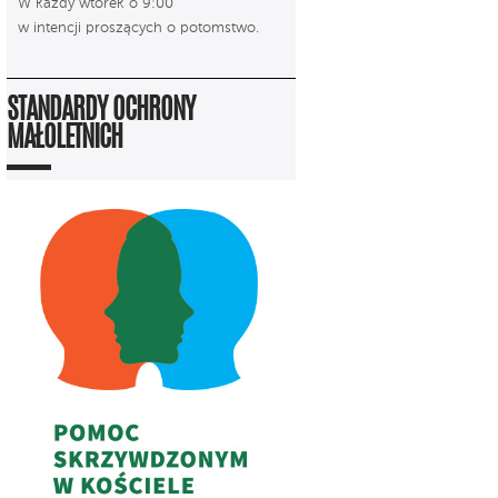
W każdy wtorek o 9:00
w intencji proszących o potomstwo.
STANDARDY OCHRONY
MAŁOLETNICH