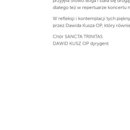
przyjęła Słowo Boga i stała się drogą
dlatego też w repertuarze koncertu 
W refleksji i kontemplacji tych pi
przez Dawida Kusza OP, który równie
Chór SANCTA TRINITAS
DAWID KUSZ OP dyrygent