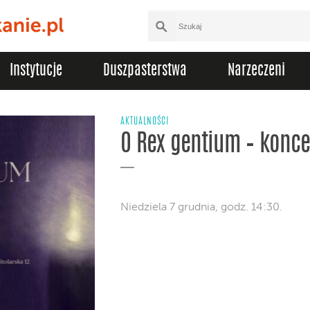
Instytucje
Duszpasterstwa
Narzeczeni
AKTUALNOŚCI
O Rex gentium – konc
Niedziela 7 grudnia, godz. 14:30.