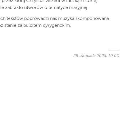
, przez którą Chrystus wszedł w ludzką historię,
nie zabrakło utworów o tematyce maryjnej.
ęknych tekstów poprowadzi nas muzyka skomponowana
ż stanie za pulpitem dyrygenckim.
28 listopada 2025, 10:00