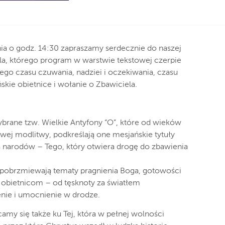
ia o godz. 14:30 zapraszamy serdecznie do naszej
lla, którego program w warstwie tekstowej czerpie
i tego czasu czuwania, nadziei i oczekiwania, czasu
kie obietnice i wołanie o Zbawiciela.
brane tzw. Wielkie Antyfony “O”, które od wieków
ej modlitwy, podkreślają one mesjańskie tytuły
a narodów – Tego, który otwiera drogę do zbawienia
obrzmiewają tematy pragnienia Boga, gotowości
o obietnicom – od tęsknoty za światłem
nie i umocnienie w drodze.
my się także ku Tej, która w pełnej wolności