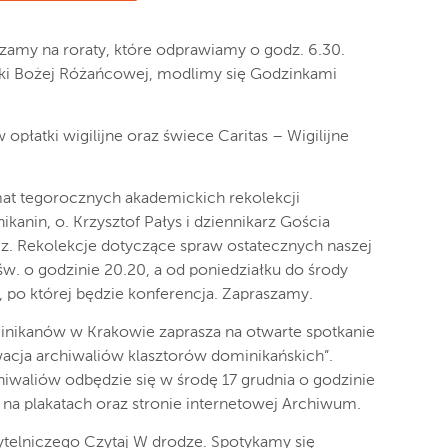
zamy na roraty, które odprawiamy o godz. 6.30.
atki Bożej Różańcowej, modlimy się Godzinkami
 opłatki wigilijne oraz świece Caritas – Wigilijne
mat tegorocznych akademickich rekolekcji
anin, o. Krzysztof Pałys i dziennikarz Gościa
z. Rekolekcje dotyczące spraw ostatecznych naszej
 św. o godzinie 20.20, a od poniedziałku do środy
 po której będzie konferencja. Zapraszamy.
inikanów w Krakowie zaprasza na otwarte spotkanie
acja archiwaliów klasztorów dominikańskich”.
iwaliów odbędzie się w środę 17 grudnia o godzinie
 na plakatach oraz stronie internetowej Archiwum.
ytelniczego Czytaj W drodze. Spotykamy się