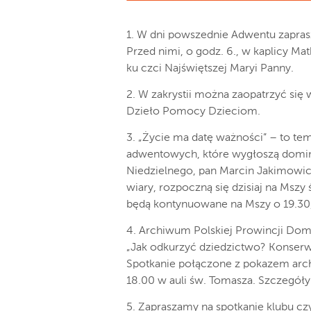
1. W dni powszednie Adwentu zapras
Przed nimi, o godz. 6., w kaplicy M
ku czci Najświętszej Maryi Panny.
2. W zakrystii można zaopatrzyć się w
Dzieło Pomocy Dzieciom.
3. „Życie ma datę ważności” – to te
adwentowych, które wygłoszą dominik
Niedzielnego, pan Marcin Jakimowic
wiary, rozpoczną się dzisiaj na Mszy
będą kontynuowane na Mszy o 19.30,
4. Archiwum Polskiej Prowincji Dom
„Jak odkurzyć dziedzictwo? Konserw
Spotkanie połączone z pokazem arch
18.00 w auli św. Tomasza. Szczegóły
5. Zapraszamy na spotkanie klubu cz