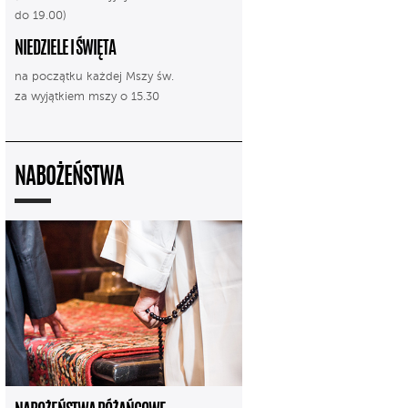
do 19.00)
NIEDZIELE I ŚWIĘTA
na początku każdej Mszy św.
za wyjątkiem mszy o 15.30
NABOŻEŃSTWA