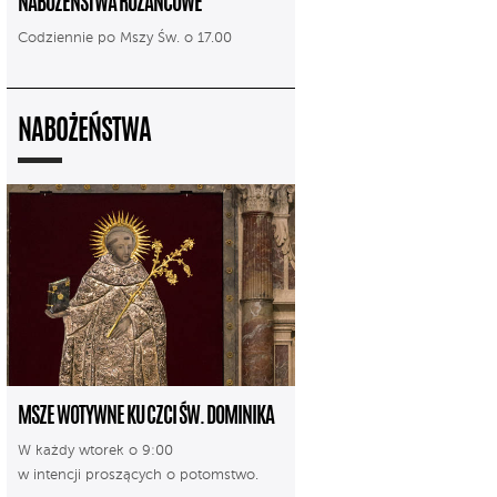
NABOŻEŃSTWA RÓŻAŃCOWE
Codziennie po Mszy Św. o 17.00
NABOŻEŃSTWA
MSZE WOTYWNE KU CZCI ŚW. DOMINIKA
W każdy wtorek o 9:00
w intencji proszących o potomstwo.