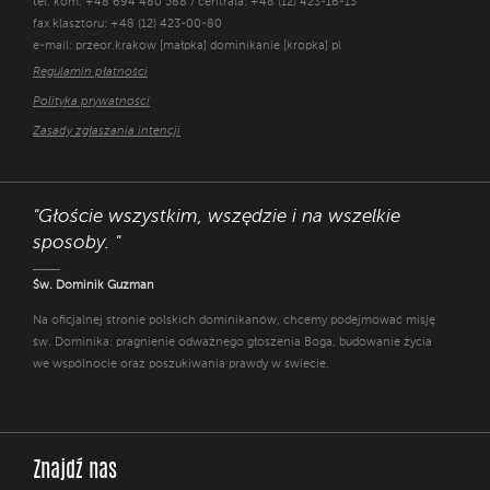
tel. kom. +48 694 480 588 / centrala: +48 (12) 423-16-13
fax klasztoru: +48 (12) 423-00-80
e-mail: przeor.krakow [małpka] dominikanie [kropka] pl
Regulamin płatności
Polityka prywatności
Zasady zgłaszania intencji
"Głoście wszystkim, wszędzie i na wszelkie
sposoby. "
Św. Dominik Guzman
Na oficjalnej stronie polskich dominikanów, chcemy podejmować misję
św. Dominika: pragnienie odważnego głoszenia Boga, budowanie życia
we wspólnocie oraz poszukiwania prawdy w świecie.
Znajdź nas