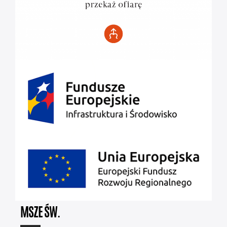
MSZE ŚW.