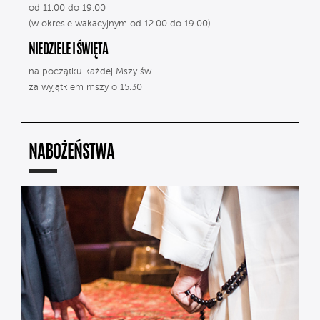
od 11.00 do 19.00
(w okresie wakacyjnym od 12.00 do 19.00)
NIEDZIELE I ŚWIĘTA
na początku każdej Mszy św.
za wyjątkiem mszy o 15.30
NABOŻEŃSTWA