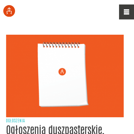
OGŁOSZENIA
Ogłoszenia duszpasterskie,