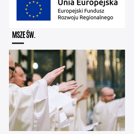
MSZE ŚW.