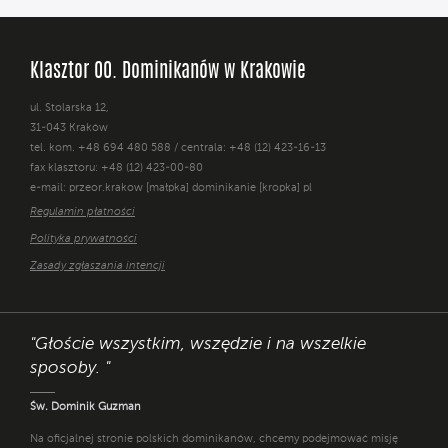
Klasztor OO. Dominikanów w Krakowie
ul. Stolarska 12,
31-043 Kraków
tel. kom. +48 694 480 588 / centrala: +48 (12) 423-16-13
fax klasztoru: +48 (12) 423-00-80
e-mail: przeor.krakow [małpka] dominikanie [kropka] pl
Regulamin płatności
Polityka prywatności
Zasady zgłaszania intencji
"Głoście wszystkim, wszędzie i na wszelkie
sposoby. "
Św. Dominik Guzman
Na oficjalnej stronie polskich dominikanów, chcemy podejmować misję