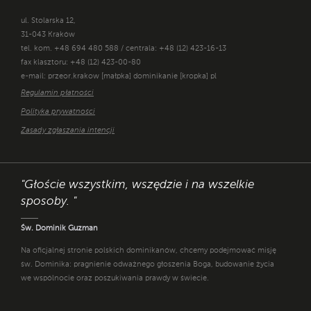
ul. Stolarska 12,
31-043 Kraków
tel. kom. +48 694 480 588 / centrala: +48 (12) 423-16-13
fax klasztoru: +48 (12) 423-00-80
e-mail: przeor.krakow [małpka] dominikanie [kropka] pl
Regulamin płatności
Polityka prywatności
Zasady zgłaszania intencji
"Głoście wszystkim, wszędzie i na wszelkie
sposoby. "
Św. Dominik Guzman
Na oficjalnej stronie polskich dominikanów, chcemy podejmować misję
św. Dominika: pragnienie odważnego głoszenia Boga, budowanie życia
we wspólnocie oraz poszukiwania prawdy w świecie.