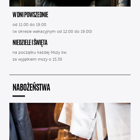
W DNI POWSZEDNIE
od 11.00 do 19.00
(w okresie wakacyjnym od 12.00 do 19.00)
NIEDZIELE I ŚWIĘTA
na początku każdej Mszy św.
za wyjątkiem mszy o 15.30
NABOŻEŃSTWA