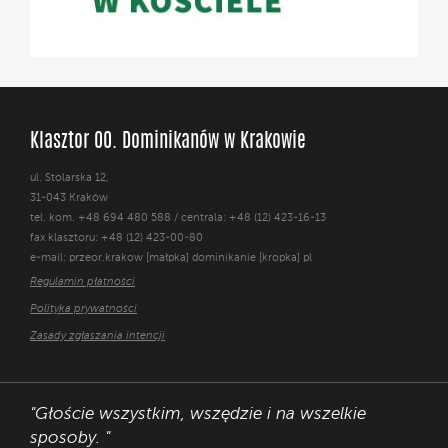
Klasztor OO. Dominikanów w Krakowie
ul. Stolarska 12,
31-043 Kraków
tel. kom. +48 694 480 588 / centrala: +48 (12) 423-16-13
fax klasztoru: +48 (12) 423-00-80
e-mail: przeor.krakow [małpka] dominikanie [kropka] pl
Regulamin płatności
Polityka prywatności
Zasady zgłaszania intencji
"Głoście wszystkim, wszędzie i na wszelkie
sposoby. "