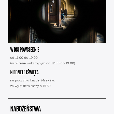
W DNI POWSZEDNIE
od 11.00 do 19.00
(w okresie wakacyjnym od 12.00 do 19.00)
NIEDZIELE I ŚWIĘTA
na początku każdej Mszy św.
za wyjątkiem mszy o 15.30
NABOŻEŃSTWA