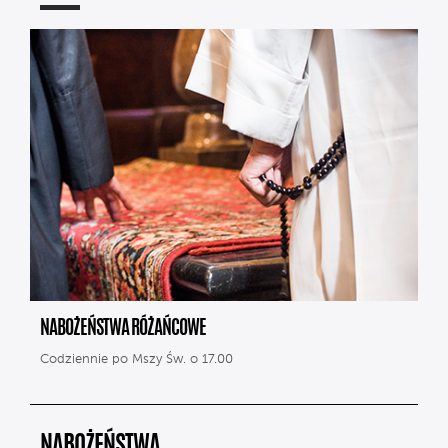
NABOŻEŃSTWA RÓŻAŃCOWE
Codziennie po Mszy Św. o 17.00
NABOŻEŃSTWA