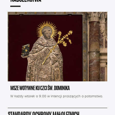
MSZE WOTYWNE KU CZCI ŚW. DOMINIKA
W każdy wtorek o 9:00 w intencji proszących o potomstwo.