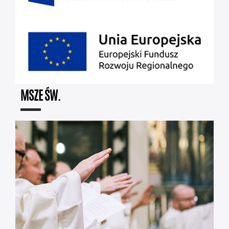
MSZE ŚW.