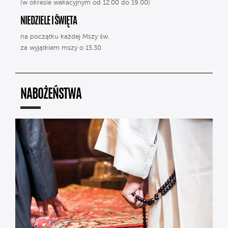
(w okresie wakacyjnym od 12.00 do 19.00)
NIEDZIELE I ŚWIĘTA
na początku każdej Mszy św.
za wyjątkiem mszy o 15.30
NABOŻEŃSTWA