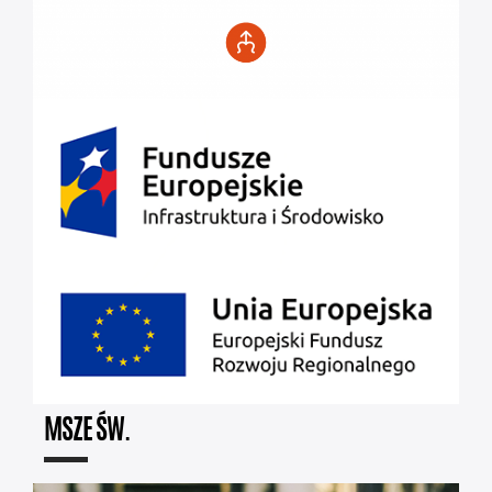
MSZE ŚW.