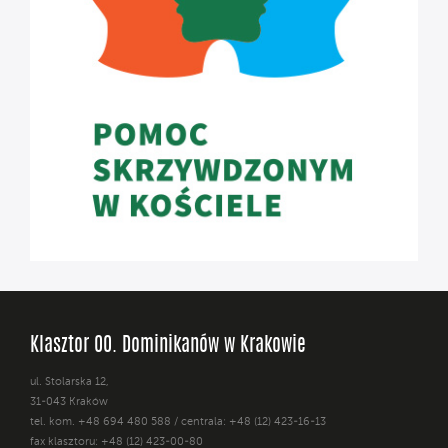
Klasztor OO. Dominikanów w Krakowie
ul. Stolarska 12,
31-043 Kraków
tel. kom. +48 694 480 588 / centrala: +48 (12) 423-16-13
fax klasztoru: +48 (12) 423-00-80