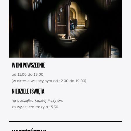
W DNI POWSZEDNIE
od 11.00 do 19.00
(w okresie wakacyjnym od 12.00 do 19.00)
NIEDZIELE I ŚWIĘTA
na początku każdej Mszy św.
za wyjątkiem mszy o 15.30