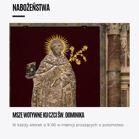
NABOŻEŃSTWA
MSZE WOTYWNE KU CZCI ŚW. DOMINIKA
W każdy wtorek o 9:00 w intencji proszących o potomstwo.