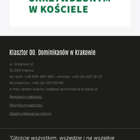
Klasztor OO. Dominikanów w Krakowie
ul. Stolarska 12,
31-043 Kraków
tel. kom. +48 694 480 588 / centrala: +48 (12) 423-16-13
fax klasztoru: +48 (12) 423-00-80
e-mail: przeor.krakow [małpka] dominikanie [kropka] pl
Regulamin płatności
Polityka prywatności
Zasady zgłaszania intencji
"Głoście wszystkim, wszędzie i na wszelkie