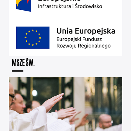
MSZE ŚW.