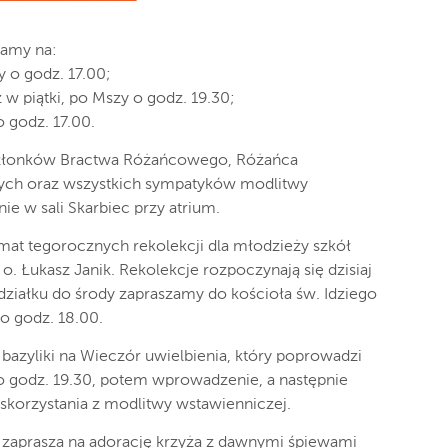
zamy na:
 o godz. 17.00;
w piątki, po Mszy o godz. 19.30;
 godz. 17.00.
członków Bractwa Różańcowego, Różańca
łych oraz wszystkich sympatyków modlitwy
e w sali Skarbiec przy atrium.
temat tegorocznych rekolekcji dla młodzieży szkół
o. Łukasz Janik. Rekolekcje rozpoczynają się dzisiaj
działku do środy zapraszamy do kościoła św. Idziego
o godz. 18.00.
bazyliki na Wieczór uwielbienia, który poprowadzi
o godz. 19.30, potem wprowadzenie, a następnie
skorzystania z modlitwy wstawienniczej.
 zaprasza na adorację krzyża z dawnymi śpiewami