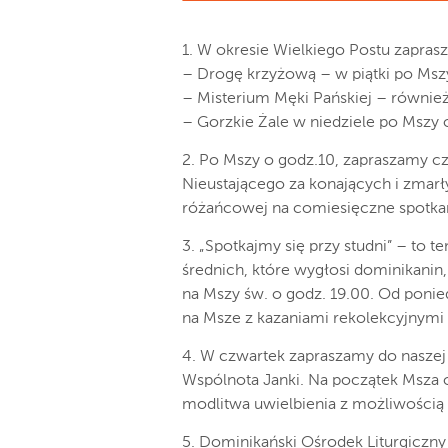
1. W okresie Wielkiego Postu zapras
– Drogę krzyżową – w piątki po Mszy
– Misterium Męki Pańskiej – również 
– Gorzkie Żale w niedziele po Mszy o
2. Po Mszy o godz.10, zapraszamy 
Nieustającego za konających i zmar
różańcowej na comiesięczne spotkani
3. „Spotkajmy się przy studni” – to 
średnich, które wygłosi dominikanin, 
na Mszy św. o godz. 19.00. Od ponie
na Msze z kazaniami rekolekcyjnymi 
4. W czwartek zapraszamy do naszej 
Wspólnota Janki. Na początek Msza 
modlitwa uwielbienia z możliwością 
5. Dominikański Ośrodek Liturgiczny