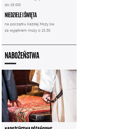
do 19.00)
NIEDZIELE I ŚWIĘTA
na początku każdej Mszy św.
za wyjątkiem mszy o 15.30
NABOŻEŃSTWA