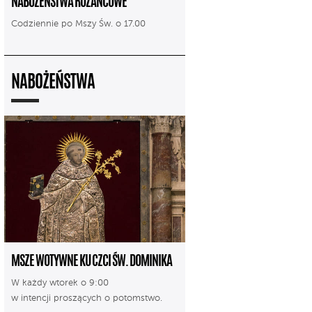
NABOŻEŃSTWA RÓŻAŃCOWE
Codziennie po Mszy Św. o 17.00
NABOŻEŃSTWA
MSZE WOTYWNE KU CZCI ŚW. DOMINIKA
W każdy wtorek o 9:00
w intencji proszących o potomstwo.