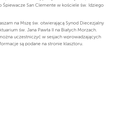
o Śpiewacze San Clemente w kościele św. Idziego
raszam na Mszę św. otwierającą Synod Diecezjalny
tuarium św. Jana Pawła II na Białych Morzach.
e można uczestniczyć w sesjach wprowadzających
ormacje są podane na stronie klasztoru.