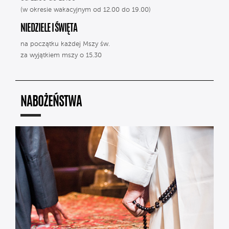
(w okresie wakacyjnym od 12.00 do 19.00)
NIEDZIELE I ŚWIĘTA
na początku każdej Mszy św.
za wyjątkiem mszy o 15.30
NABOŻEŃSTWA