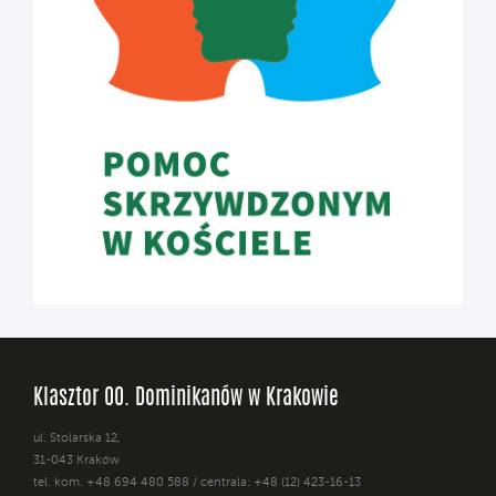
Klasztor OO. Dominikanów w Krakowie
ul. Stolarska 12,
31-043 Kraków
tel. kom. +48 694 480 588 / centrala: +48 (12) 423-16-13