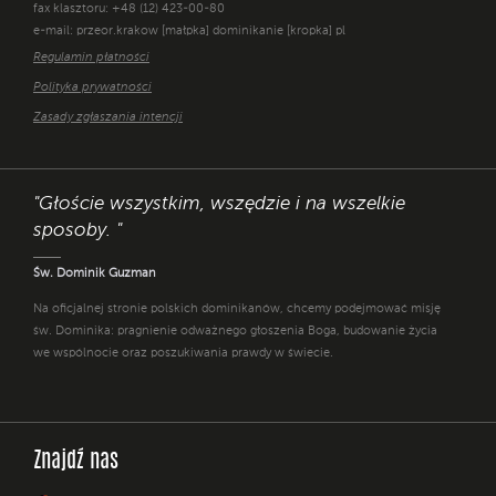
fax klasztoru: +48 (12) 423-00-80
e-mail: przeor.krakow [małpka] dominikanie [kropka] pl
Regulamin płatności
Polityka prywatności
Zasady zgłaszania intencji
"Głoście wszystkim, wszędzie i na wszelkie
sposoby. "
Św. Dominik Guzman
Na oficjalnej stronie polskich dominikanów, chcemy podejmować misję
św. Dominika: pragnienie odważnego głoszenia Boga, budowanie życia
we wspólnocie oraz poszukiwania prawdy w świecie.
Znajdź nas