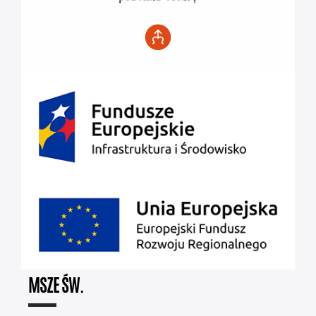
MSZE ŚW.