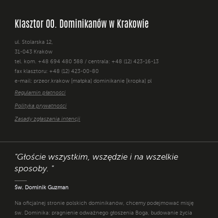
Klasztor OO. Dominikanów w Krakowie
ul. Stolarska 12,
31-043 Kraków
tel. kom. +48 694 480 588 / centrala: +48 (12) 423-16-13
fax klasztoru: +48 (12) 423-00-80
e-mail: przeor.krakow [małpka] dominikanie [kropka] pl
Regulamin płatności
Polityka prywatności
Zasady zgłaszania intencji
"Głoście wszystkim, wszędzie i na wszelkie
sposoby. "
Św. Dominik Guzman
Na oficjalnej stronie polskich dominikanów, chcemy podejmować misję
św. Dominika: pragnienie odważnego głoszenia Boga, budowanie życia