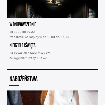
W DNI POWSZEDNIE
od 11.00 do 19.00
(w okresie wakacyjnym od 12.00 do 19.00)
NIEDZIELE I ŚWIĘTA
na początku każdej Mszy św.
za wyjątkiem mszy o 15.30
NABOŻEŃSTWA