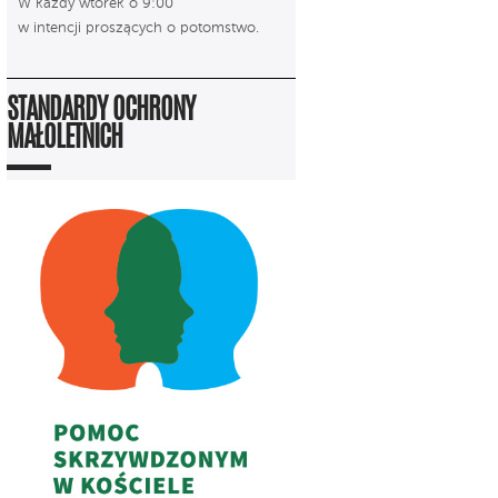
W każdy wtorek o 9:00
w intencji proszących o potomstwo.
STANDARDY OCHRONY
MAŁOLETNICH