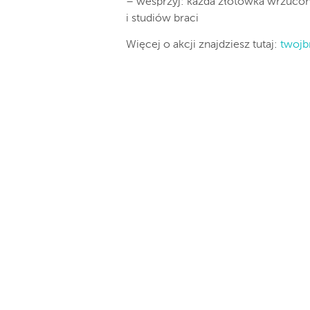
– wesprzyj: każda złotówka wrzucon
i studiów braci
Więcej o akcji znajdziesz tutaj:
twojbr