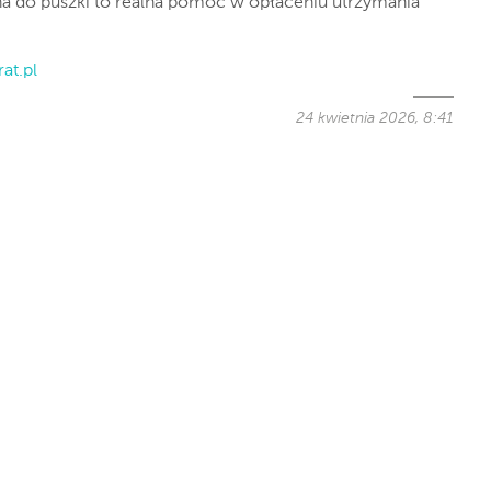
a do puszki to realna pomoc w opłaceniu utrzymania
at.pl
24 kwietnia 2026, 8:41