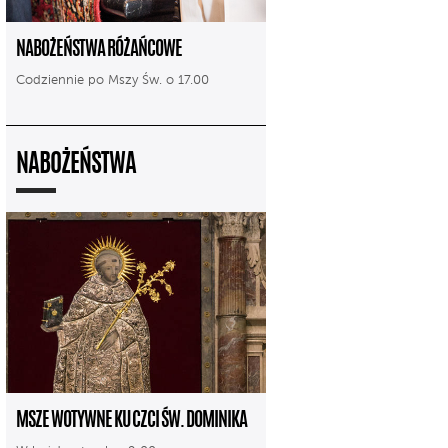
NABOŻEŃSTWA RÓŻAŃCOWE
Codziennie po Mszy Św. o 17.00
NABOŻEŃSTWA
MSZE WOTYWNE KU CZCI ŚW. DOMINIKA