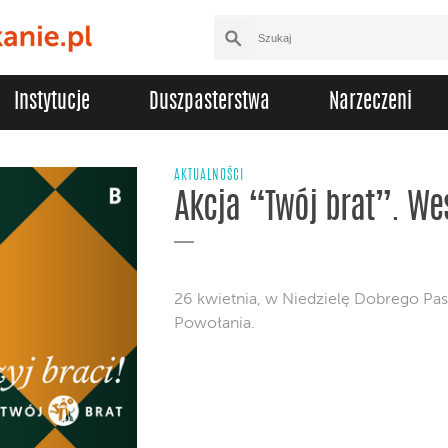
Instytucje
Duszpasterstwa
Narzeczeni
AKTUALNOŚCI
Akcja “Twój brat”. W
26 kwietnia, w Niedzielę Dobrego Pa
Powołania.