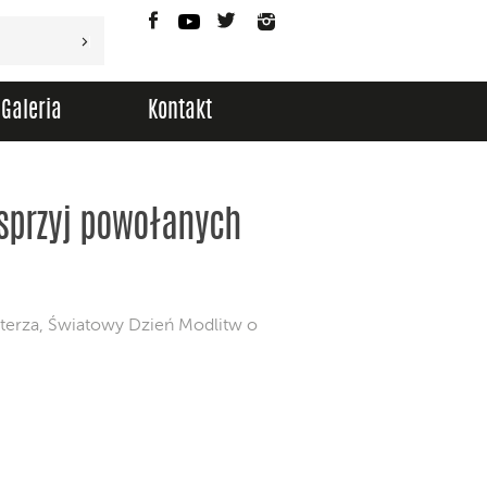
Facebook
YouTube
Twitter
Instagram
Galeria
Kontakt
esprzyj powołanych
sterza, Światowy Dzień Modlitw o