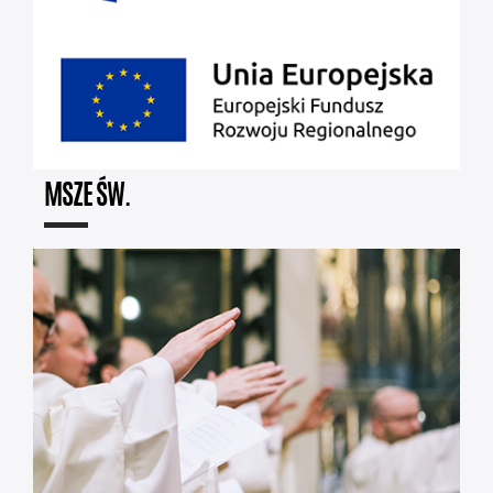
MSZE ŚW.