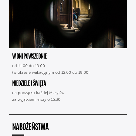
W DNI POWSZEDNIE
od 11.00 do 19.00
(w okresie wakacyjnym od 12.00 do 19.00)
NIEDZIELE I ŚWIĘTA
na początku każdej Mszy św.
za wyjątkiem mszy o 15.30
NABOŻEŃSTWA