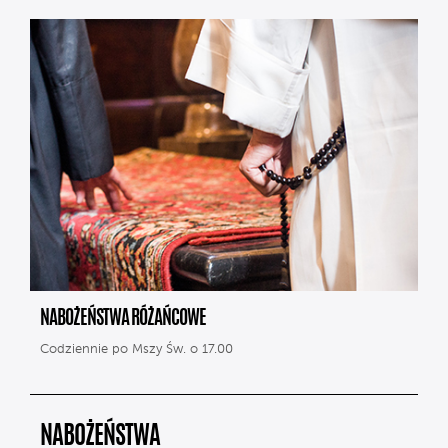
NABOŻEŃSTWA RÓŻAŃCOWE
Codziennie po Mszy Św. o 17.00
NABOŻEŃSTWA