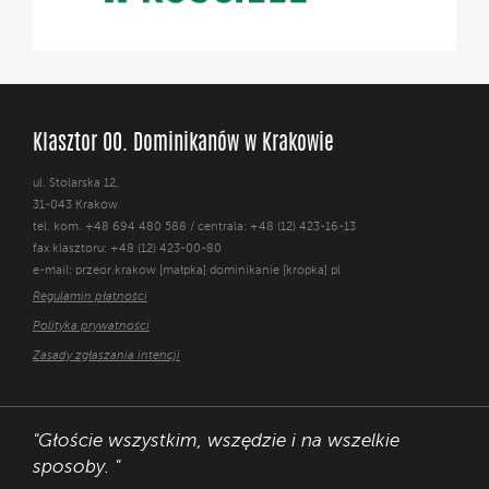
Klasztor OO. Dominikanów w Krakowie
ul. Stolarska 12,
31-043 Kraków
tel. kom. +48 694 480 588 / centrala: +48 (12) 423-16-13
fax klasztoru: +48 (12) 423-00-80
e-mail: przeor.krakow [małpka] dominikanie [kropka] pl
Regulamin płatności
Polityka prywatności
Zasady zgłaszania intencji
"Głoście wszystkim, wszędzie i na wszelkie
sposoby. "