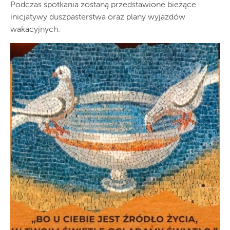
Podczas spotkania zostaną przedstawione bieżące
inicjatywy duszpasterstwa oraz plany wyjazdów
wakacyjnych.