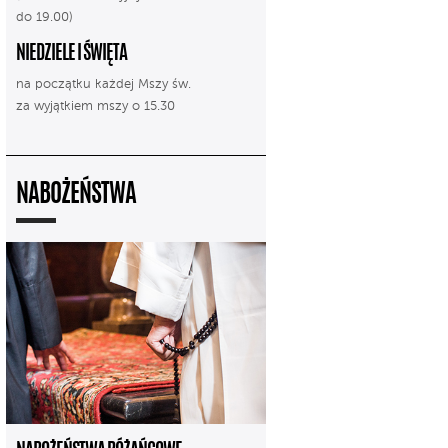
do 19.00)
NIEDZIELE I ŚWIĘTA
na początku każdej Mszy św.
za wyjątkiem mszy o 15.30
NABOŻEŃSTWA