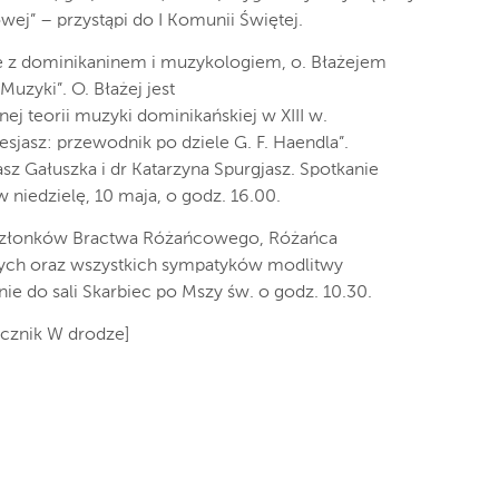
ej” – przystąpi do I Komunii Świętej.
ie z dominikaninem i muzykologiem, o. Błażejem
zyki”. O. Błażej jest
j teorii muzyki dominikańskiej w XIII w.
esjasz: przewodnik po dziele G. F. Haendla”.
 Gałuszka i dr Katarzyna Spurgjasz. Spotkanie
w niedzielę, 10 maja, o godz. 16.00.
y członków Bractwa Różańcowego, Różańca
łych oraz wszystkich sympatyków modlitwy
e do sali Skarbiec po Mszy św. o godz. 10.30.
ięcznik W drodze]