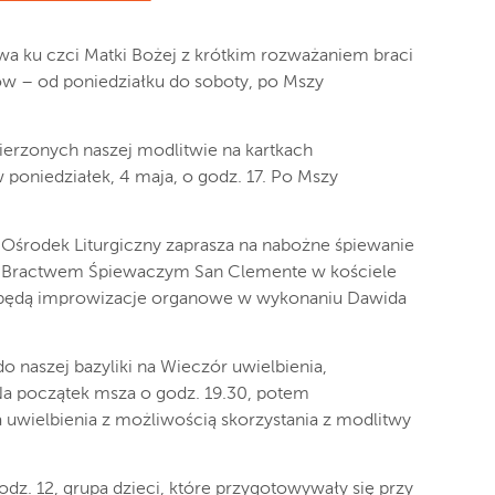
wa ku czci Matki Bożej z krótkim rozważaniem braci
w – od poniedziałku do soboty, po Mszy
ierzonych naszej modlitwie na kartkach
oniedziałek, 4 maja, o godz. 17. Po Mszy
 Ośrodek Liturgiczny zaprasza na nabożne śpiewanie
 z Bractwem Śpiewaczym San Clemente w kościele
ć będą improwizacje organowe w wykonaniu Dawida
 naszej bazyliki na Wieczór uwielbienia,
Na początek msza o godz. 19.30, potem
uwielbienia z możliwością skorzystania z modlitwy
odz. 12, grupa dzieci, które przygotowywały się przy