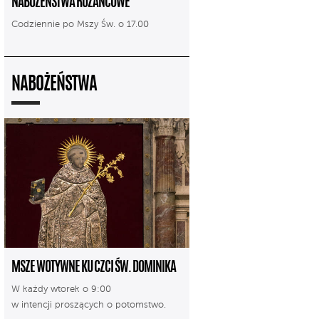
NABOŻEŃSTWA RÓŻAŃCOWE
Codziennie po Mszy Św. o 17.00
NABOŻEŃSTWA
MSZE WOTYWNE KU CZCI ŚW. DOMINIKA
W każdy wtorek o 9:00
w intencji proszących o potomstwo.