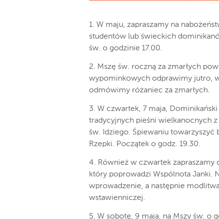
1. W maju, zapraszamy na nabożeńst
studentów lub świeckich dominikanó
św. o godzinie 17.00.
2. Mszę św. roczną za zmarłych pow
wypominkowych odprawimy jutro, w p
odmówimy różaniec za zmarłych.
3. W czwartek, 7 maja, Dominikański
tradycyjnych pieśni wielkanocnych
św. Idziego. Śpiewaniu towarzyszy
Rzepki. Początek o godz. 19.30.
4. Również w czwartek zapraszamy do
który poprowadzi Wspólnota Janki. 
wprowadzenie, a następnie modlitwa 
wstawienniczej.
5. W sobotę, 9 maja, na Mszy św. o g