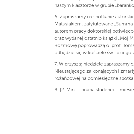
naszym klasztorze w grupie „barankow
6. Zapraszamy na spotkanie autorsk
Matusiakiem, zatytułowane „Summa Mu
autorem pracy doktorskiej poświęcone
oraz wydanej ostatnio książki „Mój M
Rozmowę poprowadzą o. prof. Tomasz
odbędzie się w kościele św. Idziego 
7. W przyszłą niedzielę zapraszam
Nieustającego za konających i zmar
różańcowej na comiesięczne spotkani
8. [2. Min. – bracia studenci – mies