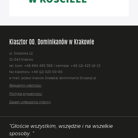
Klasztor OO. Dominikanów w Krakowie
ul. Stolarska 12,
31-043 Kraków
tel. kom. +48 694 480 588 / centrala: +48 (12) 423-16-13
fax klasztoru: +48 (12) 423-00-80
e-mail: przeor.krakow [małpka] dominikanie [kropka] pl
Regulamin płatności
Polityka prywatności
Zasady zgłaszania intencji
"Głoście wszystkim, wszędzie i na wszelkie
sposoby. "