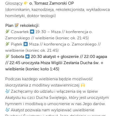
Głoszący
o. Tomasz Zamorski OP
(dominikanin, kaznodzieja, rekolekcjonista, wykładowca
homiletyki, doktor teologii)
Plan
rekolekcji:
Czwartek
19:30 – Msza // konferencja o.
Zamorskiego // wielbienie (koniec ok. 21:45)
Piątek
Msza // konferencja o. Zamorskiego //
wielbienie (koniec ok. 21:45)
Sobota
20:30 akatyst + głoszenie // 22:00 agapa
// 22:45 uroczysta Msza Wigilii Zesłania Ducha św. +
wielbienie (koniec koło 1:45)
Podczas każdego wielbienia będzie możliwość
skorzystania z modlitwy wstawienniczej
Zachęcamy do udziału i włączenia się w śpiew
Akatystu ku czci Ducha Świętego, który jest uroczystym
hymnem i modlitwą o umocnienie w nas Jego darów.
Akatyst pozwala nam wyśpiewać uwielbienie