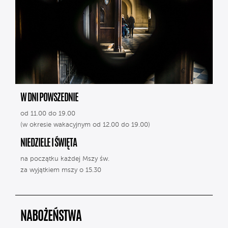
W DNI POWSZEDNIE
od 11.00 do 19.00
(w okresie wakacyjnym od 12.00 do 19.00)
NIEDZIELE I ŚWIĘTA
na początku każdej Mszy św.
za wyjątkiem mszy o 15.30
NABOŻEŃSTWA