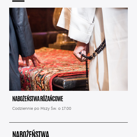
NABOŻEŃSTWA RÓŻAŃCOWE
Codziennie po Mszy Św. o 17.00
NABOŻEŃSTWA