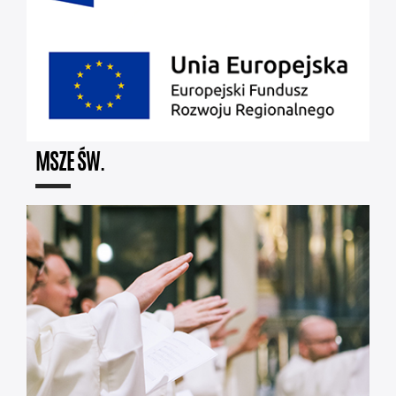
MSZE ŚW.