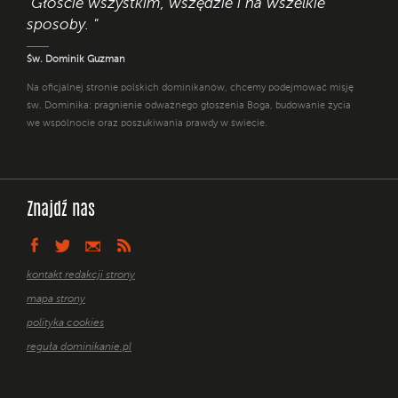
"Głoście wszystkim, wszędzie i na wszelkie
sposoby. "
Św. Dominik Guzman
Na oficjalnej stronie polskich dominikanów, chcemy podejmować misję
św. Dominika: pragnienie odważnego głoszenia Boga, budowanie życia
we wspólnocie oraz poszukiwania prawdy w świecie.
Znajdź nas
kontakt redakcji strony
mapa strony
polityka cookies
reguła dominikanie.pl