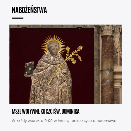
NABOŻEŃSTWA
MSZE WOTYWNE KU CZCI ŚW. DOMINIKA
W każdy wtorek o 9:00 w intencji proszących o potomstwo.