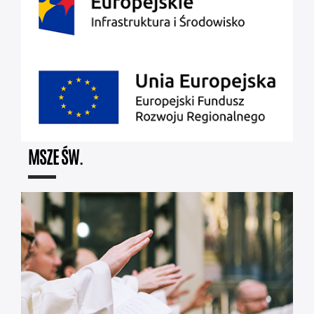
MSZE ŚW.