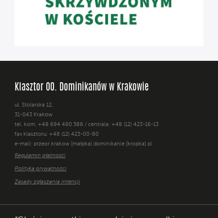
Klasztor OO. Dominikanów w Krakowie
ul. Stolarska 12,
31-043 Kraków
tel. kom. +48 694 480 588 / centrala: +48 (12) 423-16-13
fax klasztoru: +48 (12) 423-00-80
e-mail: przeor.krakow [małpka] dominikanie [kropka] pl
Regulamin płatności
Polityka prywatności
Zasady zgłaszania intencji