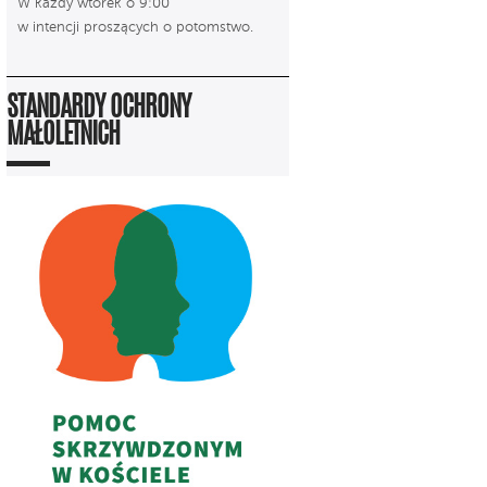
W każdy wtorek o 9:00
w intencji proszących o potomstwo.
STANDARDY OCHRONY
MAŁOLETNICH