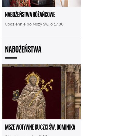
NABOŻEŃSTWA RÓŻAŃCOWE
Codziennie po Mszy Św. o 17.00
NABOŻEŃSTWA
MSZE WOTYWNE KU CZCI ŚW. DOMINIKA