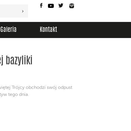
Facebook
YouTube
Twitter
Instagram
Galeria
Kontakt
j bazyliki
więtej Trójcy obchodzi swój odpust
tyw tego dnia.