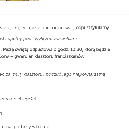
Świętej Trójcy będzie obchodzić swój
odpust tytularny
.
ust zupełny pod zwykłymi warunkami.
tą
Mszę świętą odpustowa o godz. 10:30, którą będzie
onv – gwardian klasztoru franciszkanów
eć za mury klasztoru i poczuć jego niepowtarzalną
otwarte dla gości
w
ej
– temat podamy wkrótce