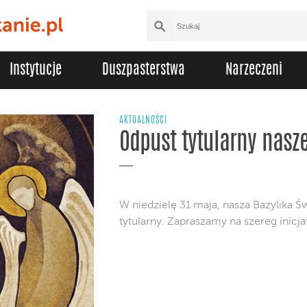
Instytucje
Duszpasterstwa
Narzeczeni
AKTUALNOŚCI
Odpust tytularny nasze
W niedzielę 31 maja, nasza Bazylika Ś
tytularny. Zapraszamy na szereg inicja