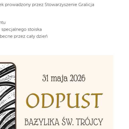
k prowadzony przez Stowarzyszenie Gralicja
ntu
 specjalnego stoiska
ecne przez cały dzień