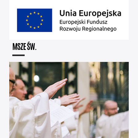
MSZE ŚW.