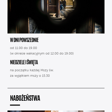
W DNI POWSZEDNIE
od 11.00 do 19.00
(w okresie wakacyjnym od 12.00 do 19.00)
NIEDZIELE I ŚWIĘTA
na początku każdej Mszy św.
za wyjątkiem mszy o 15.30
NABOŻEŃSTWA