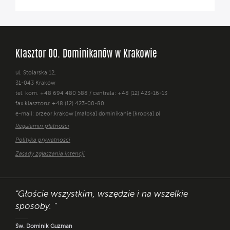
Klasztor OO. Dominikanów w Krakowie
ul. Stolarska 12,
31-043 Kraków
tel. kom. +48 694 480 588 / centrala: +48 (12) 423-16-13
fax klasztoru: +48 (12) 423-00-80
e-mail: przeor.krakow [małpka] dominikanie [kropka] pl
Regulamin płatności
Polityka prywatności
Zasady zgłaszania intencji
"Głoście wszystkim, wszędzie i na wszelkie
sposoby. "
Św. Dominik Guzman