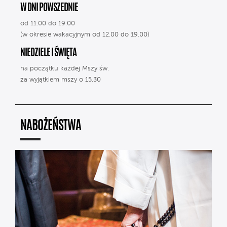
W DNI POWSZEDNIE
od 11.00 do 19.00
(w okresie wakacyjnym od 12.00 do 19.00)
NIEDZIELE I ŚWIĘTA
na początku każdej Mszy św.
za wyjątkiem mszy o 15.30
NABOŻEŃSTWA