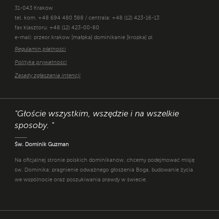
31-043 Kraków
tel. kom. +48 694 480 588 / centrala: +48 (12) 423-16-13
fax klasztoru: +48 (12) 423-00-80
e-mail: przeor.krakow [małpka] dominikanie [kropka] pl
Regulamin płatności
Polityka prywatności
Zasady zgłaszania intencji
"Głoście wszystkim, wszędzie i na wszelkie
sposoby. "
Św. Dominik Guzman
Na oficjalnej stronie polskich dominikanów, chcemy podejmować misję
św. Dominika: pragnienie odważnego głoszenia Boga, budowanie życia
we wspólnocie oraz poszukiwania prawdy w świecie.