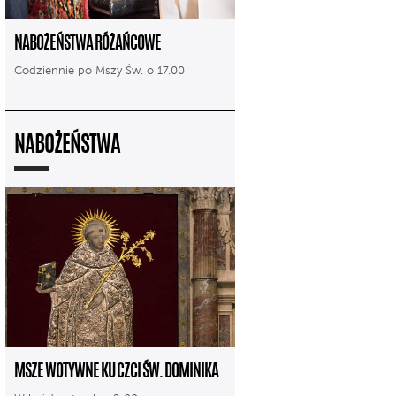
NABOŻEŃSTWA RÓŻAŃCOWE
Codziennie po Mszy Św. o 17.00
NABOŻEŃSTWA
MSZE WOTYWNE KU CZCI ŚW. DOMINIKA