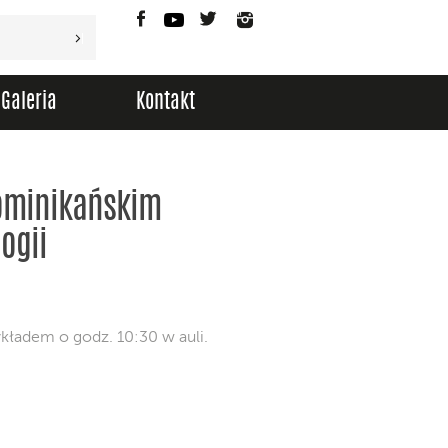
Facebook
YouTube
Twitter
Instagram
Galeria
Kontakt
ominikańskim
logii
kładem o godz. 10:30 w auli.