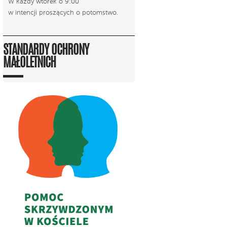
W każdy wtorek o 9:00
w intencji proszących o potomstwo.
STANDARDY OCHRONY
MAŁOLETNICH