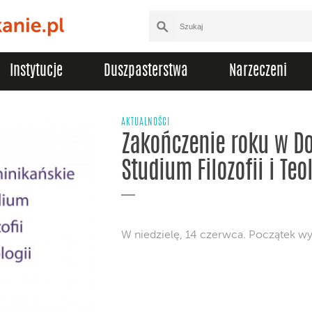
Instytucje
Duszpasterstwa
Narzeczeni
AKTUALNOŚCI
Zakończenie roku w D
Studium Filozofii i Teo
W niedzielę, 14 czerwca. Początek wy