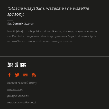
"Głoście wszystkim, wszędzie i na wszelkie
sposoby. "
Św. Dominik Guzman
Na oficjalnej stronie polskich dominikanów, chcemy podejmować misję
św. Dominika: pragnienie odważnego głoszenia Boga, budowanie życia
we wspólnocie oraz poszukiwania prawdy w świecie.
Znajdź nas
kontakt redakcji strony
mapa strony
polityka cookies
reguła dominikanie.pl