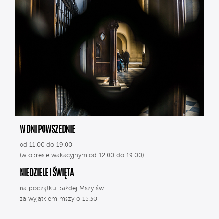
W DNI POWSZEDNIE
od 11.00 do 19.00
(w okresie wakacyjnym od 12.00 do 19.00)
NIEDZIELE I ŚWIĘTA
na początku każdej Mszy św.
za wyjątkiem mszy o 15.30