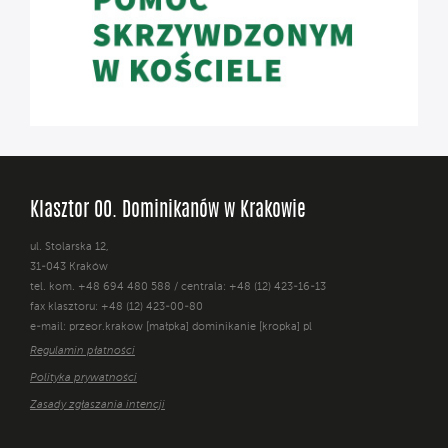
Klasztor OO. Dominikanów w Krakowie
ul. Stolarska 12,
31-043 Kraków
tel. kom. +48 694 480 588 / centrala: +48 (12) 423-16-13
fax klasztoru: +48 (12) 423-00-80
e-mail: przeor.krakow [małpka] dominikanie [kropka] pl
Regulamin płatności
Polityka prywatności
Zasady zgłaszania intencji