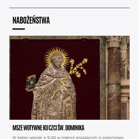
NABOŻEŃSTWA
MSZE WOTYWNE KU CZCI ŚW. DOMINIKA
W każdy wtorek o 9:00 w intencji proszących o potomstwo.