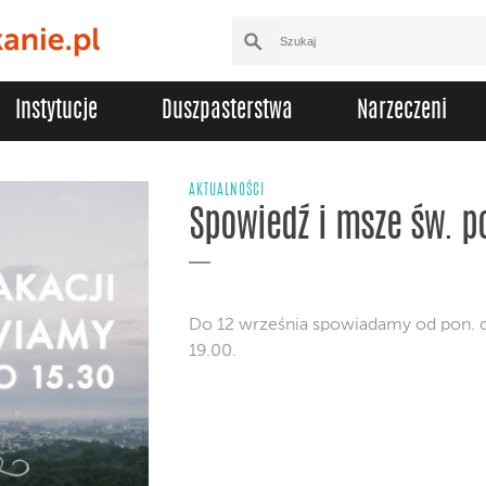
Instytucje
Duszpasterstwa
Narzeczeni
AKTUALNOŚCI
Spowiedź i msze św. p
Do 12 września spowiadamy od pon. d
19.00.