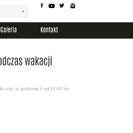
Facebook
YouTube
Twitter
Instagram
Galeria
Kontakt
odczas wakacji
o sob. w godzinach od 12.00 do