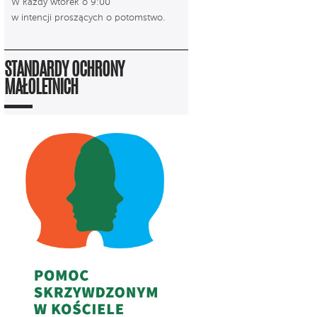
W każdy wtorek o 9:00
w intencji proszących o potomstwo.
STANDARDY OCHRONY
MAŁOLETNICH