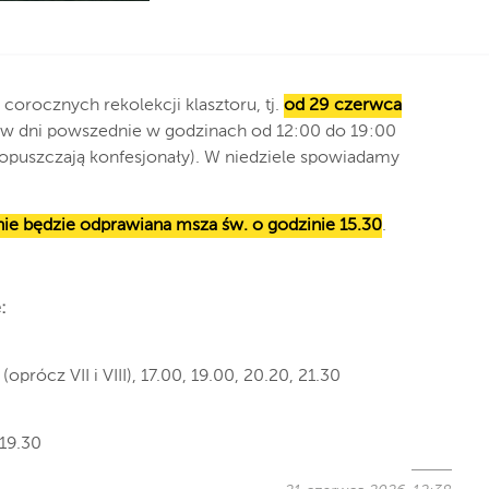
orocznych rekolekcji klasztoru, tj.
od 29 czerwca
w dni powszednie w godzinach od 12:00 do 19:00
opuszczają konfesjonały). W niedziele spowiadamy
nie będzie odprawiana msza św. o godzinie 15.30
.
:
(oprócz VII i VIII), 17.00, 19.00, 20.20, 21.30
 19.30