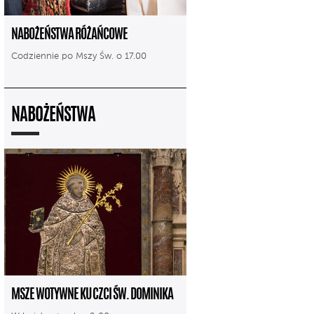
NABOŻEŃSTWA RÓŻAŃCOWE
Codziennie po Mszy Św. o 17.00
NABOŻEŃSTWA
MSZE WOTYWNE KU CZCI ŚW. DOMINIKA