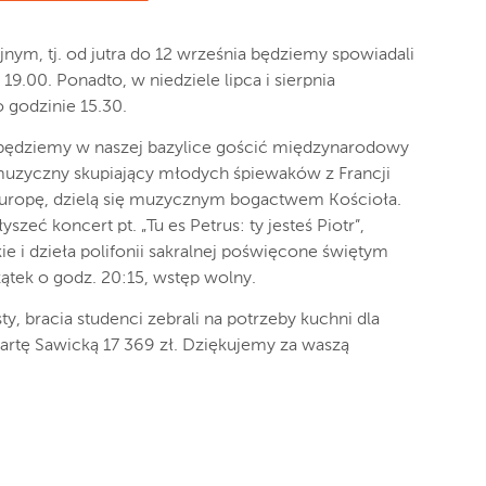
nym, tj. od jutra do 12 września będziemy spowiadali
9.00. Ponadto, w niedziele lipca i sierpnia
 godzinie 15.30.
, będziemy w naszej bazylice gościć międzynarodowy
 muzyczny skupiający młodych śpiewaków z Francji
 Europę, dzielą się muzycznym bogactwem Kościoła.
eć koncert pt. „Tu es Petrus: ty jesteś Piotr”,
ie i dzieła polifonii sakralnej poświęcone świętym
ątek o godz. 20:15, wstęp wolny.
, bracia studenci zebrali na potrzeby kuchni dla
artę Sawicką 17 369 zł. Dziękujemy za waszą