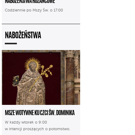
NABOŻEŃSTWA RÓŻAŃCOWE
Codziennie po Mszy Św. o 17.00
NABOŻEŃSTWA
MSZE WOTYWNE KU CZCI ŚW. DOMINIKA
W każdy wtorek o 9:00
w intencji proszących o potomstwo.