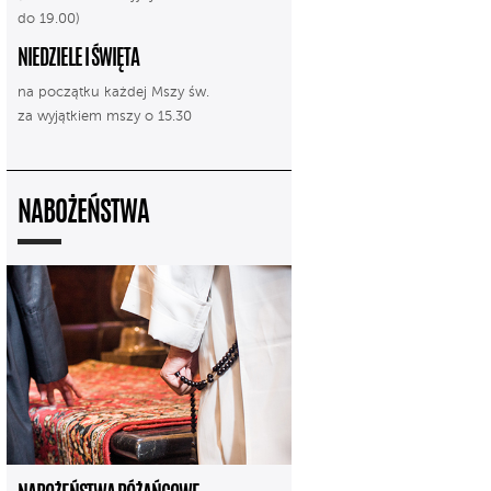
do 19.00)
NIEDZIELE I ŚWIĘTA
na początku każdej Mszy św.
za wyjątkiem mszy o 15.30
NABOŻEŃSTWA