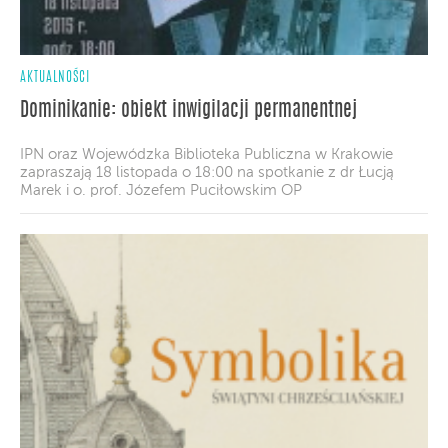
AKTUALNOŚCI
Dominikanie: obiekt inwigilacji permanentnej
IPN oraz Wojewódzka Biblioteka Publiczna w Krakowie
zapraszają 18 listopada o 18:00 na spotkanie z dr Łucją
Marek i o. prof. Józefem Puciłowskim OP