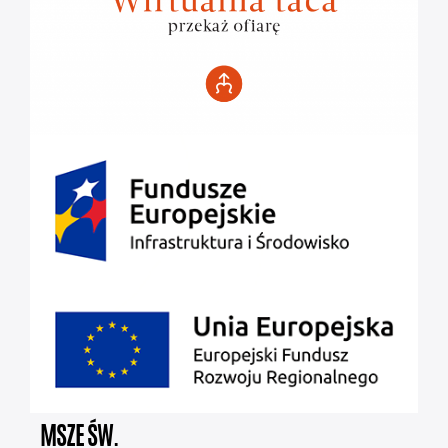
MSZE ŚW.