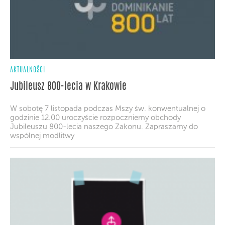
AKTUALNOŚCI
Jubileusz 800-lecia w Krakowie
W sobotę 7 listopada podczas Mszy św. konwentualnej o
godzinie 12.00 uroczyście rozpoczniemy obchody
Jubileuszu 800-lecia naszego Zakonu. Zapraszamy do
wspólnej modlitwy