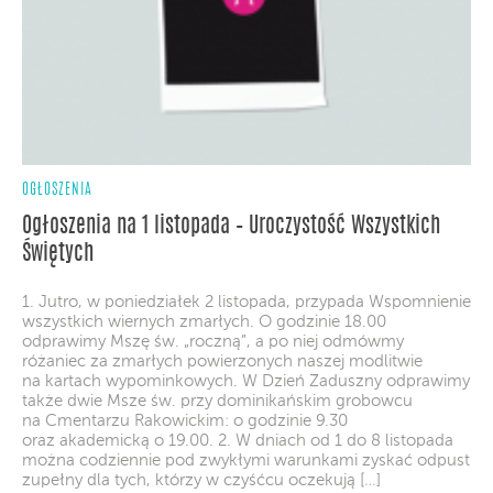
OGŁOSZENIA
Ogłoszenia na 1 listopada – Uroczystość Wszystkich
Świętych
1. Jutro, w poniedziałek 2 listopada, przypada Wspomnienie
wszystkich wiernych zmarłych. O godzinie 18.00
odprawimy Mszę św. „roczną”, a po niej odmówmy
różaniec za zmarłych powierzonych naszej modlitwie
na kartach wypominkowych. W Dzień Zaduszny odprawimy
także dwie Msze św. przy dominikańskim grobowcu
na Cmentarzu Rakowickim: o godzinie 9.30
oraz akademicką o 19.00. 2. W dniach od 1 do 8 listopada
można codziennie pod zwykłymi warunkami zyskać odpust
zupełny dla tych, którzy w czyśćcu oczekują […]