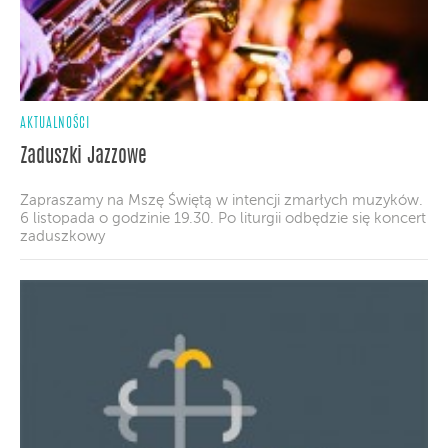
AKTUALNOŚCI
Zaduszki Jazzowe
Zapraszamy na Mszę Świętą w intencji zmarłych muzyków.
6 listopada o godzinie 19.30. Po liturgii odbędzie się koncert
zaduszkowy