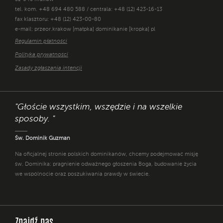
tel. kom. +48 694 480 588 / centrala: +48 (12) 423-16-13
fax klasztoru: +48 (12) 423-00-80
e-mail: przeor.krakow [małpka] dominikanie [kropka] pl
Regulamin płatności
Polityka prywatności
Zasady zgłaszania intencji
"Głoście wszystkim, wszędzie i na wszelkie
sposoby. "
Św. Dominik Guzman
Na oficjalnej stronie polskich dominikanów, chcemy podejmować misję
św. Dominika: pragnienie odważnego głoszenia Boga, budowanie życia
we wspólnocie oraz poszukiwania prawdy w świecie.