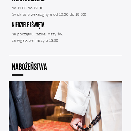
od 11.00 do 19.00
(w okresie wakacyjnym od 12.00 do 19.00)
NIEDZIELE I ŚWIĘTA
na początku każdej Mszy św.
za wyjątkiem mszy o 15.30
NABOŻEŃSTWA