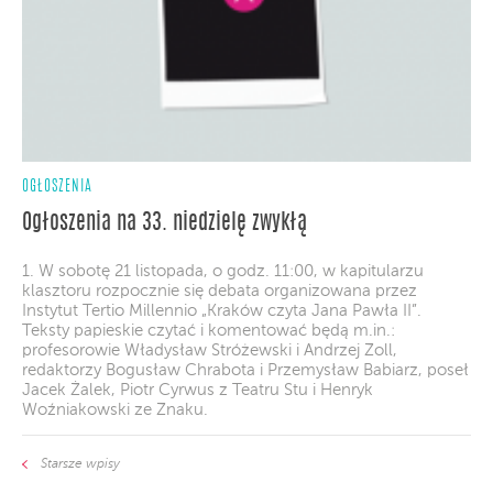
OGŁOSZENIA
Ogłoszenia na 33. niedzielę zwykłą
1. W sobotę 21 listopada, o godz. 11:00, w kapitularzu
klasztoru rozpocznie się debata organizowana przez
Instytut Tertio Millennio „Kraków czyta Jana Pawła II”.
Teksty papieskie czytać i komentować będą m.in.:
profesorowie Władysław Stróżewski i Andrzej Zoll,
redaktorzy Bogusław Chrabota i Przemysław Babiarz, poseł
Jacek Żalek, Piotr Cyrwus z Teatru Stu i Henryk
Woźniakowski ze Znaku.
Starsze wpisy