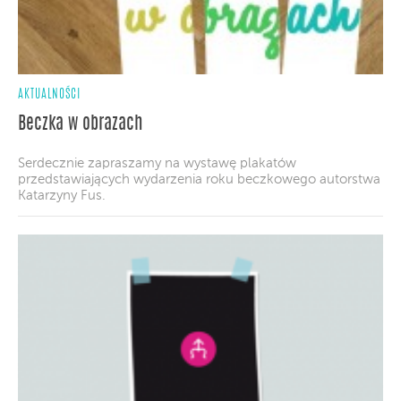
AKTUALNOŚCI
Beczka w obrazach
Serdecznie zapraszamy na wystawę plakatów
przedstawiających wydarzenia roku beczkowego autorstwa
Katarzyny Fus.