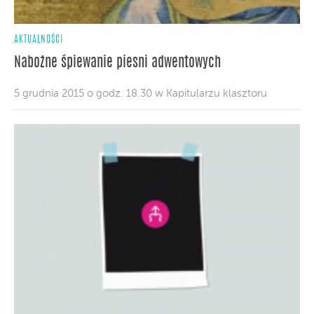
AKTUALNOŚCI
Nabożne śpiewanie piesni adwentowych
5 grudnia 2015 o godz. 18.30 w Kapitularzu klasztoru