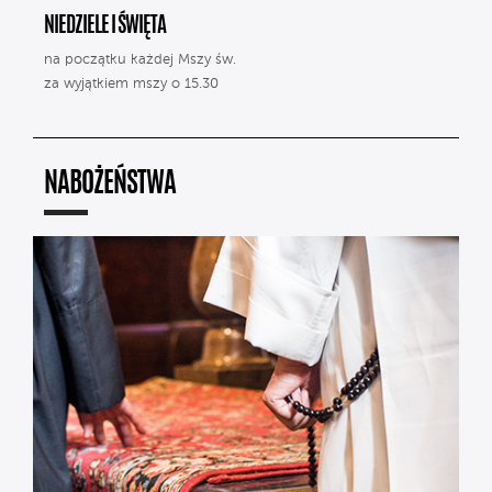
NIEDZIELE I ŚWIĘTA
na początku każdej Mszy św.
za wyjątkiem mszy o 15.30
NABOŻEŃSTWA