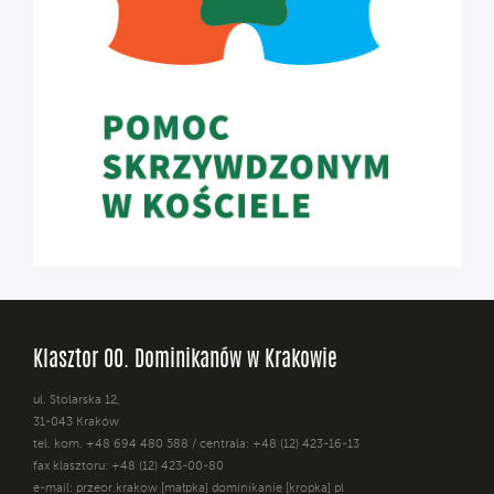
Klasztor OO. Dominikanów w Krakowie
ul. Stolarska 12,
31-043 Kraków
tel. kom. +48 694 480 588 / centrala: +48 (12) 423-16-13
fax klasztoru: +48 (12) 423-00-80
e-mail: przeor.krakow [małpka] dominikanie [kropka] pl