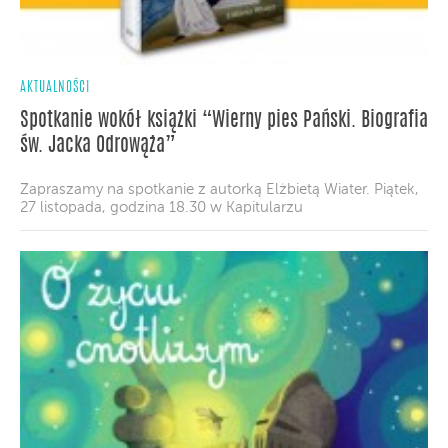
AKTUALNOŚCI
Spotkanie wokół książki “Wierny pies Pański. Biografia
św. Jacka Odrowąża”
Zapraszamy na spotkanie z autorką Elżbietą Wiater. Piątek,
27 listopada, godzina 18.30 w Kapitularzu