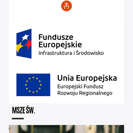
MSZE ŚW.