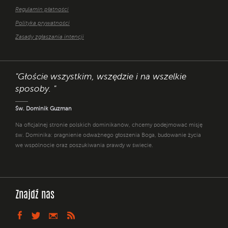
Regulamin płatności
Polityka prywatności
Zasady zgłaszania intencji
"Głoście wszystkim, wszędzie i na wszelkie
sposoby. "
Św. Dominik Guzman
Na oficjalnej stronie polskich dominikanów, chcemy podejmować misję
św. Dominika: pragnienie odważnego głoszenia Boga, budowanie życia
we wspólnocie oraz poszukiwania prawdy w świecie.
Znajdź nas