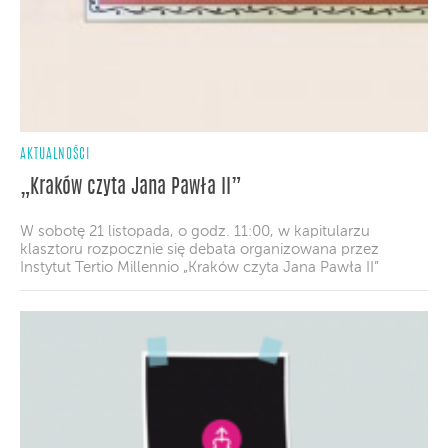
AKTUALNOŚCI
„Kraków czyta Jana Pawła II”
W sobotę 21 listopada, o godz. 11:00, w kapitularzu
klasztoru rozpocznie się debata organizowana przez
Instytut Tertio Millennio „Kraków czyta Jana Pawła II”