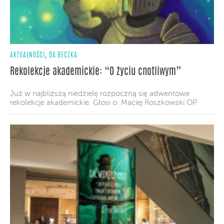
,
AKTUALNOŚCI
DA BECZKA
Rekolekcje akademickie: “O życiu cnotliwym”
Już w najbliższą niedzielę rozpoczną się adwentowe
rekolekcje akademickie. Głosi o. Maciej Roszkowski OP