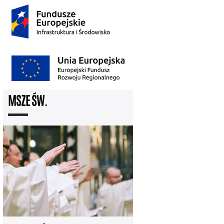
MSZE ŚW.