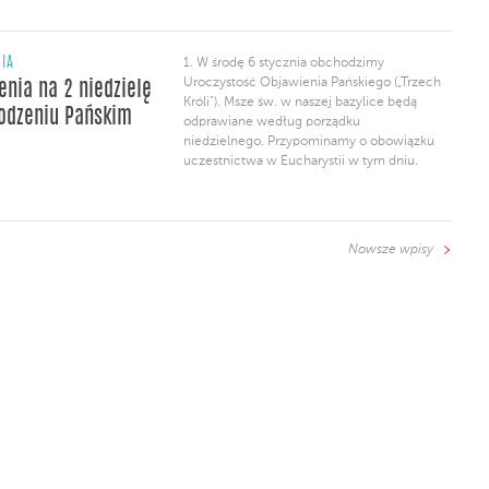
NIA
1. W środę 6 stycznia obchodzimy
Uroczystość Objawienia Pańskiego („Trzech
enia na 2 niedzielę
Króli”). Msze św. w naszej bazylice będą
odzeniu Pańskim
odprawiane według porządku
niedzielnego. Przypominamy o obowiązku
uczestnictwa w Eucharystii w tym dniu.
Nowsze wpisy