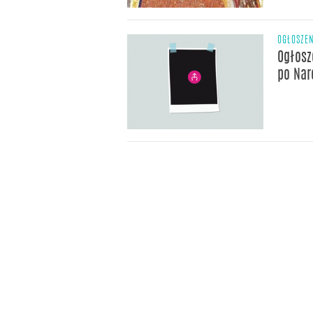
OGŁOSZE
Ogłosz
po Nar