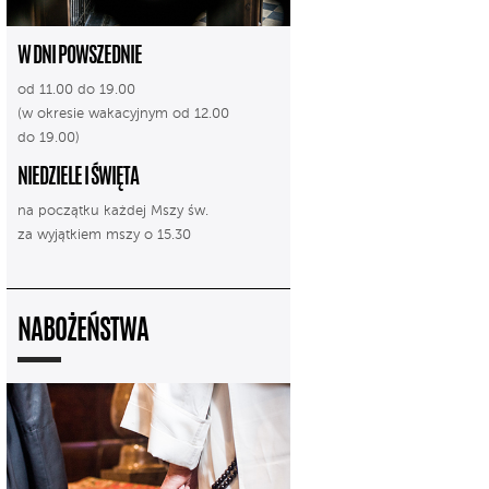
W DNI POWSZEDNIE
od 11.00 do 19.00
(w okresie wakacyjnym od 12.00
do 19.00)
NIEDZIELE I ŚWIĘTA
na początku każdej Mszy św.
za wyjątkiem mszy o 15.30
NABOŻEŃSTWA