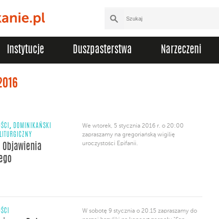
Instytucje
Duszpasterstwa
Narzeczeni
2016
,
ŚCI
DOMINIKAŃSKI
We wtorek, 5 stycznia 2016 r. o 20:00
LITURGICZNY
zapraszamy na gregoriańską wigilię
uroczystości Epifanii.
a Objawienia
ego
ŚCI
W sobotę 9 stycznia o 20.15 zapraszamy do