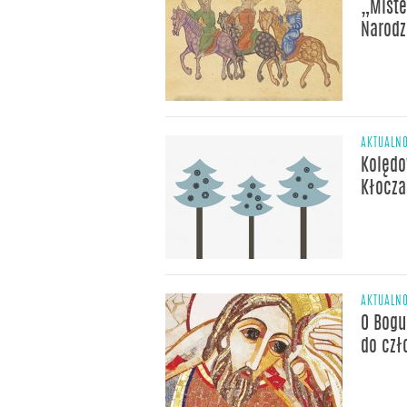
„Miste
Narodz
AKTUALNO
Kolędo
Kłocza
AKTUALNO
O Bogu
do czł