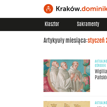
Klasztor
Sakramenty
Artykyuły miesiąca:
styczeń 
AKTUALNO
OŚRODEK 
Wigili
Pański
AKTUALNO