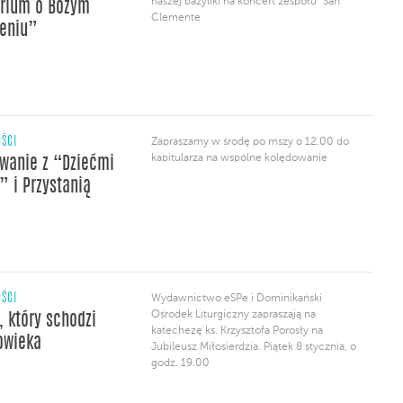
naszej bazyliki na koncert zespołu "San
rium o Bożym
Clemente
eniu”
ŚCI
Zapraszamy w środę po mszy o 12.00 do
kapitularza na wspólne kolędowanie
wanie z “Dziećmi
” i Przystanią
ŚCI
Wydawnictwo eSPe i Dominikański
Ośrodek Liturgiczny zapraszają na
, który schodzi
katechezę ks. Krzysztofa Porosły na
owieka
Jubileusz Miłosierdzia. Piątek 8 stycznia, o
godz. 19.00