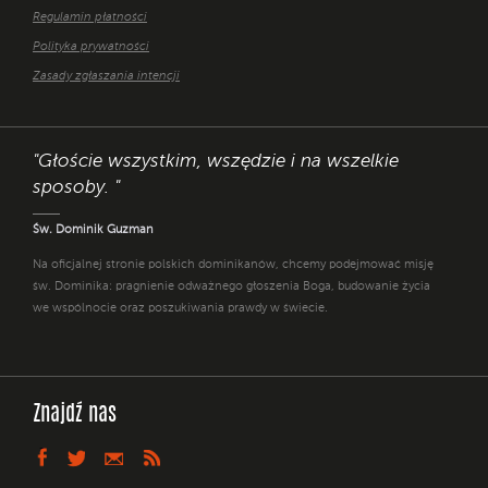
Regulamin płatności
Polityka prywatności
Zasady zgłaszania intencji
"Głoście wszystkim, wszędzie i na wszelkie
sposoby. "
Św. Dominik Guzman
Na oficjalnej stronie polskich dominikanów, chcemy podejmować misję
św. Dominika: pragnienie odważnego głoszenia Boga, budowanie życia
we wspólnocie oraz poszukiwania prawdy w świecie.
Znajdź nas