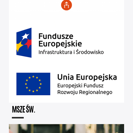
MSZE ŚW.