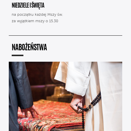
NIEDZIELE I ŚWIĘTA
na początku każdej Mszy św.
za wyjątkiem mszy o 15.30
NABOŻEŃSTWA