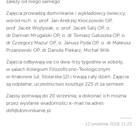
zależy od niego samego
Zajęcia prowadzą dominikanie i wykładowcy świeccy,
wśród nich: o. prof. Jan Andrzej Kłoczowski OP,
prof. Jacek Wojtysiak, o. prof. Jacek Salij OP, o.
dr Damian Mrugalski OP, o. dr Tomasz Gałuszka OP, o.
dr Grzegorz Mazur OP, o. Janusz Pyda OP, o. dr Mateusz
Przanowski OP, dr Danuta Piekarz, Michał Wilk.
Zajęcia odbywają się co dwa-trzy tygodnie w soboty,
w salach Kolegium Filozoficzno-Teologicznym
w Krakowie (ul. Stolarska 12) i trwają cały dzień. Zajęcia
są odpłatne, uczestnictwo kosztuje 225 zł za semestr.
Zapisy potrwają do 20 września, a dokonać ich można
przez wysłanie wiadomości e-mail na adres:
dsft@dominikanie.pl
12 września 2016, 11:23