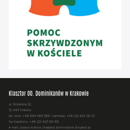
Klasztor OO. Dominikanów w Krakowie
ul. Stolarska 12,
31-043 Kraków
tel. kom. +48 694 480 588 / centrala: +48 (12) 423-16-13
fax klasztoru: +48 (12) 423-00-80
e-mail: przeor.krakow [małpka] dominikanie [kropka] pl