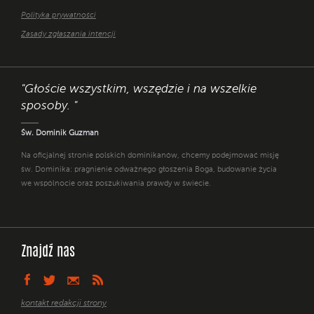
Polityka prywatności
Zasady zgłaszania intencji
"Głoście wszystkim, wszędzie i na wszelkie
sposoby. "
Św. Dominik Guzman
Na oficjalnej stronie polskich dominikanów, chcemy podejmować misję
św. Dominika: pragnienie odważnego głoszenia Boga, budowanie życia
we wspólnocie oraz poszukiwania prawdy w świecie.
Znajdź nas
kontakt redakcji strony