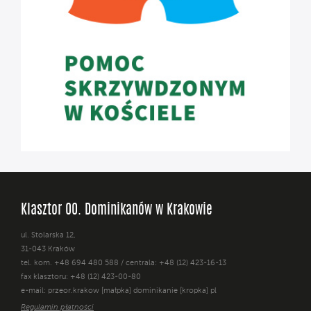
Klasztor OO. Dominikanów w Krakowie
ul. Stolarska 12,
31-043 Kraków
tel. kom. +48 694 480 588 / centrala: +48 (12) 423-16-13
fax klasztoru: +48 (12) 423-00-80
e-mail: przeor.krakow [małpka] dominikanie [kropka] pl
Regulamin płatności