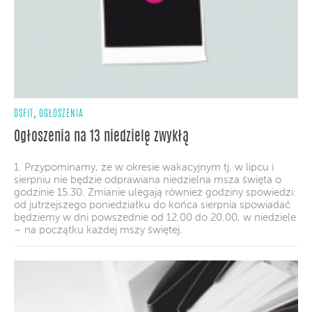
,
DSFIT
OGŁOSZENIA
Ogłoszenia na 13 niedzielę zwykłą
1. Przypominamy, że w okresie wakacyjnym tj. w lipcu i
sierpniu nie będzie odprawiana niedzielna msza święta o
godzinie 15.30. Zmianie ulegają również godziny spowiedzi:
od jutrzejszego poniedziałku do końca sierpnia spowiadać
będziemy w dni powszednie od 12.00 do 20.00, w niedziele
– na początku każdej mszy świętej.