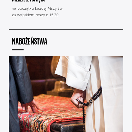
na początku każdej Mszy św.
za wyjątkiem mszy o 15.30
NABOŻEŃSTWA