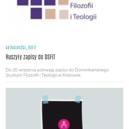
,
AKTUALNOŚCI
DSFIT
Ruszyły zapisy do DSFiT
Do 20 września potrwają zapisy do Dominikańskiego
Studium Filozofii i Teologii w Krakowie.