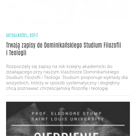
,
AKTUALNOŚCI
DSFIT
Trwają zapisy do Dominikańskiego Studium Filozofii
i Teologii
Rozpoczęły się zapisy na rok kolejny akademicki do
działającego przy naszym klasztorze Dominikańskiego
Studium Filozofii i Teologii. Studium proponuje wykłady dla
wszystkich, którzy w sposób systematyczny i dogłębny
chcą poznawać chrześcijańską filozofię i teologię.