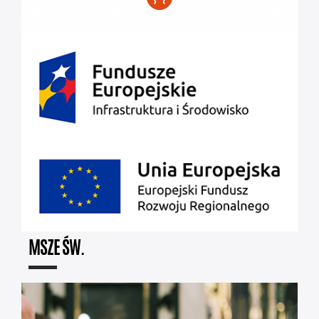
MSZE ŚW.