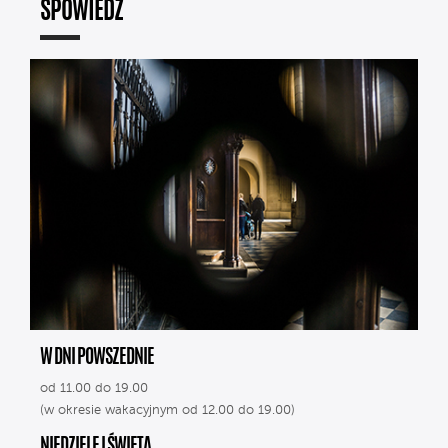
SPOWIEDŹ
W DNI POWSZEDNIE
od 11.00 do 19.00
(w okresie wakacyjnym od 12.00 do 19.00)
NIEDZIELE I ŚWIĘTA