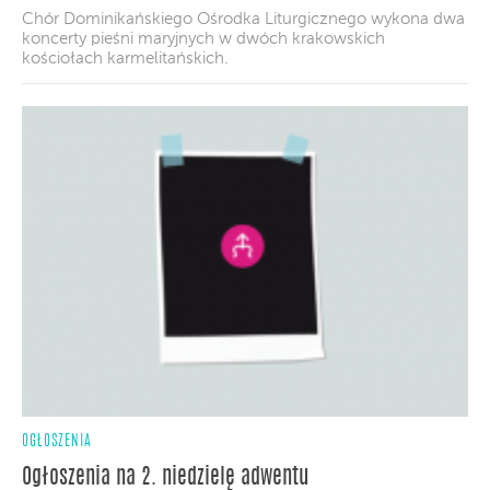
Chór Dominikańskiego Ośrodka Liturgicznego wykona dwa
koncerty pieśni maryjnych w dwóch krakowskich
kościołach karmelitańskich.
OGŁOSZENIA
Ogłoszenia na 2. niedzielę adwentu