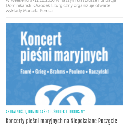
W weekend 9-11.12.2016 w naszym klasztorze Fundacja
Dominikański Ośrodek Liturgiczny organizuje otwarte
wykłady Marcela Peresa.
,
AKTUALNOŚCI
DOMINIKAŃSKI OŚRODEK LITURGICZNY
Koncerty pieśni maryjnych na Niepokalane Poczęcie