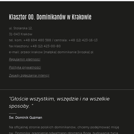
Klasztor OO. Dominikanów w Krakowie
ul. Stolarska 12,
31-043 Kraków
tel. kom. +48 694 480 588 / centrala: +48 (12) 423-16-13
fax klasztoru: +48 (12) 423-00-80
e-mail: przeor.krakow [małpka] dominikanie [kropka] pl
Regulamin płatności
Polityka prywatności
Zasady zgłaszania intencji
"Głoście wszystkim, wszędzie i na wszelkie
sposoby. "
Św. Dominik Guzman
Na oficjalnej stronie polskich dominikanów, chcemy podejmować misję
św. Dominika: pragnienie odważnego głoszenia Boga, budowanie życia