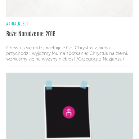
AKTUALNOŚCI
Boże Narodzenie 2016
Chrystus się rodzi, wielbijcie Go; Chrystus z nieba
przychodzi, wyjdźmy Mu na spotkanie; Chrystus na ziemi,
wznieśmy się na wyżyny niebios! /Grzegorz z Nazjanzu/