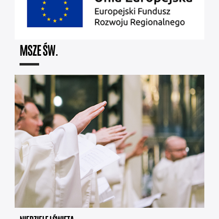
MSZE ŚW.