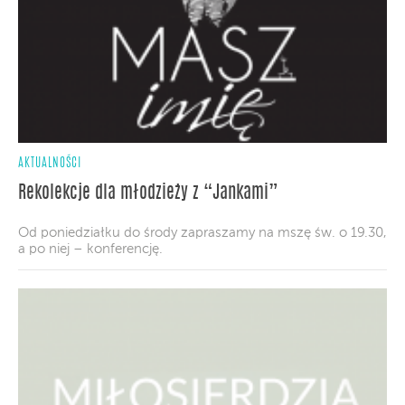
AKTUALNOŚCI
Rekolekcje dla młodzieży z “Jankami”
Od poniedziałku do środy zapraszamy na mszę św. o 19.30,
a po niej – konferencję.