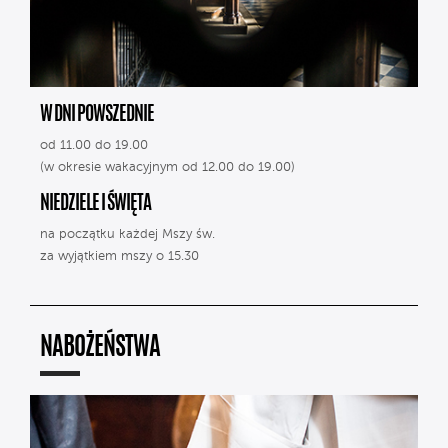
W DNI POWSZEDNIE
od 11.00 do 19.00
(w okresie wakacyjnym od 12.00 do 19.00)
NIEDZIELE I ŚWIĘTA
na początku każdej Mszy św.
za wyjątkiem mszy o 15.30
NABOŻEŃSTWA