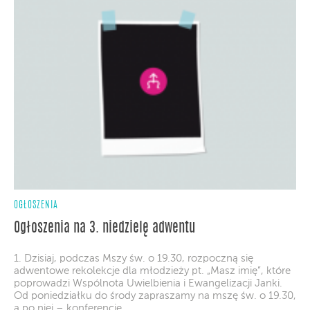
OGŁOSZENIA
Ogłoszenia na 3. niedzielę adwentu
1. Dzisiaj, podczas Mszy św. o 19.30, rozpoczną się
adwentowe rekolekcje dla młodzieży pt. „Masz imię”, które
poprowadzi Wspólnota Uwielbienia i Ewangelizacji Janki.
Od poniedziałku do środy zapraszamy na mszę św. o 19.30,
a po niej – konferencję.