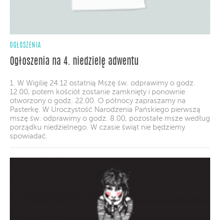
OGŁOSZENIA
Ogłoszenia na 4. niedzielę adwentu
1. W Wigilię 24.12 ostatnią Mszę św. odprawimy o godz.
12.00, potem kościół zostanie zamknięty i ponownie
otworzony o godz. 22.00. O północy zapraszamy na
Pasterkę. W Uroczystość Narodzenia Pańskiego pierwszą
mszę św. odprawimy o godz. 8.00, pozostałe msze według
porządku niedzielnego. W czasie świąt nie będziemy
spowiadać.