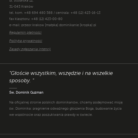
ul. Stolarska 12,
31-043 Kraków
tel. kom. +48 694 480 588 / centrala: +48 (12) 423-16-13
fax klasztoru: +48 (12) 423-00-80
e-mail: przeor.krakow [małpka] dominikanie [kropka] pl
Regulamin płatności
Polityka prywatności
Zasady zgłaszania intencji
"Głoście wszystkim, wszędzie i na wszelkie
sposoby. "
Św. Dominik Guzman
Na oficjalnej stronie polskich dominikanów, chcemy podejmować misję
św. Dominika: pragnienie odważnego głoszenia Boga, budowanie życia
we wspólnocie oraz poszukiwania prawdy w świecie.