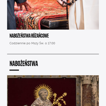
NABOŻEŃSTWA RÓŻAŃCOWE
Codziennie po Mszy Św. o 17.00
NABOŻEŃSTWA