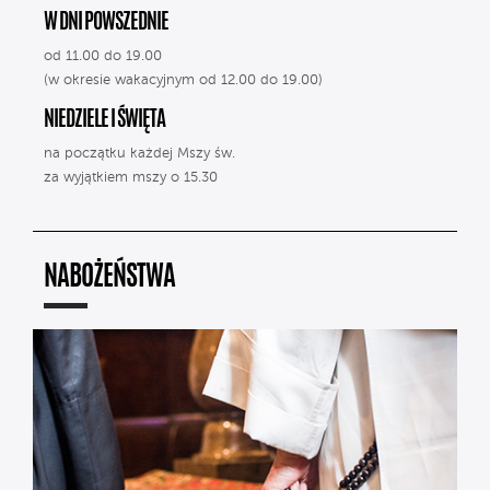
W DNI POWSZEDNIE
od 11.00 do 19.00
(w okresie wakacyjnym od 12.00 do 19.00)
NIEDZIELE I ŚWIĘTA
na początku każdej Mszy św.
za wyjątkiem mszy o 15.30
NABOŻEŃSTWA