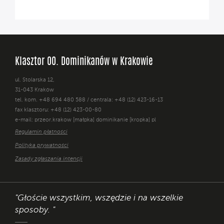
Klasztor OO. Dominikanów w Krakowie
ul. Stolarska 12,
31-043 Kraków
tel. kom. +48 694 480 588 / centrala: +48 (12) 423-16-13
fax klasztoru: +48 (12) 423-00-80
e-mail: przeor.krakow [małpka] dominikanie [kropka] pl
Regulamin płatności
Polityka prywatności
Zasady zgłaszania intencji
"Głoście wszystkim, wszędzie i na wszelkie
sposoby. "