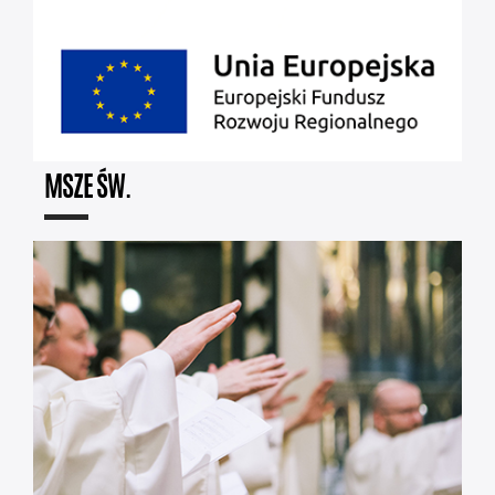
MSZE ŚW.