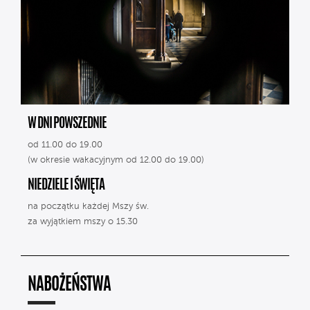
W DNI POWSZEDNIE
od 11.00 do 19.00
(w okresie wakacyjnym od 12.00 do 19.00)
NIEDZIELE I ŚWIĘTA
na początku każdej Mszy św.
za wyjątkiem mszy o 15.30
NABOŻEŃSTWA