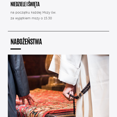
NIEDZIELE I ŚWIĘTA
na początku każdej Mszy św.
za wyjątkiem mszy o 15.30
NABOŻEŃSTWA