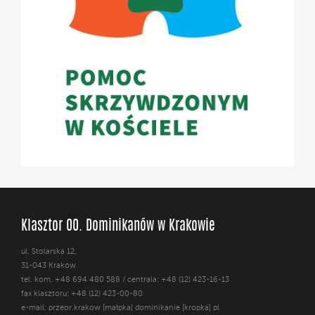
Klasztor OO. Dominikanów w Krakowie
ul. Stolarska 12,
31-043 Kraków
tel. kom. +48 694 480 588 / centrala: +48 (12) 423-16-13
fax klasztoru: +48 (12) 423-00-80
e-mail: przeor.krakow [małpka] dominikanie [kropka] pl