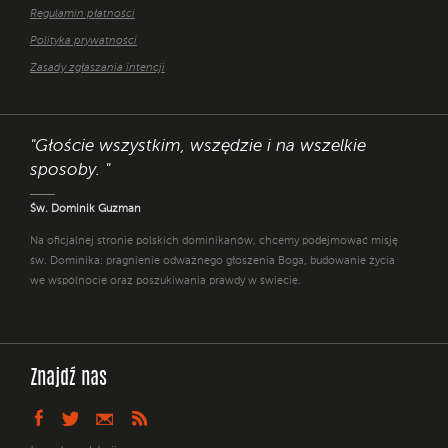
Regulamin płatności
Polityka prywatności
Zasady zgłaszania intencji
"Głoście wszystkim, wszędzie i na wszelkie
sposoby. "
Św. Dominik Guzman
Na oficjalnej stronie polskich dominikanów, chcemy podejmować misję
św. Dominika: pragnienie odważnego głoszenia Boga, budowanie życia
we wspólnocie oraz poszukiwania prawdy w świecie.
Znajdź nas