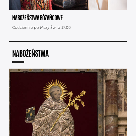
NABOŻEŃSTWA RÓŻAŃCOWE
Codziennie po Mszy Św. o 17.00
NABOŻEŃSTWA