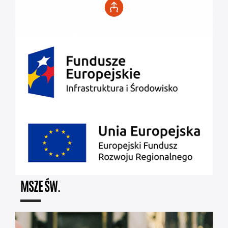
MSZE ŚW.