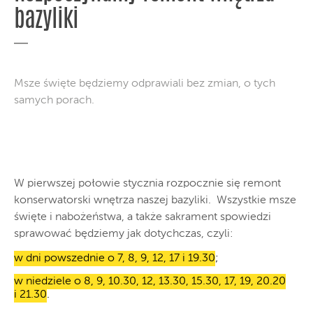
bazyliki
Msze święte będziemy odprawiali bez zmian, o tych
samych porach.
W pierwszej połowie stycznia rozpocznie się remont
konserwatorski wnętrza naszej bazyliki. Wszystkie msze
święte i nabożeństwa, a także sakrament spowiedzi
sprawować będziemy jak dotychczas, czyli:
w dni powszednie o 7, 8, 9, 12, 17 i 19.30
;
w niedziele o 8, 9, 10.30, 12, 13.30, 15.30, 17, 19, 20.20
i 21.30
.